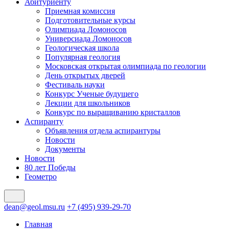
Абитуриенту
Приемная комиссия
Подготовительные курсы
Олимпиада Ломоносов
Универсиада Ломоносов
Геологическая школа
Популярная геология
Московская открытая олимпиада по геологии
День открытых дверей
Фестиваль науки
Конкурс Ученые будущего
Лекции для школьников
Конкурс по выращиванию кристаллов
Аспиранту
Объявления отдела аспирантуры
Новости
Документы
Новости
80 лет Победы
Геометро
dean@geol.msu.ru
+7 (495) 939-29-70
Главная