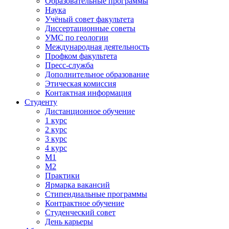
Образовательные программы
Наука
Учёный совет факультета
Диссертационные советы
УМС по геологии
Международная деятельность
Профком факультета
Пресс-служба
Дополнительное образование
Этическая комиссия
Контактная информация
Студенту
Дистанционное обучение
1 курс
2 курс
3 курс
4 курс
М1
М2
Практики
Ярмарка вакансий
Стипендиальные программы
Контрактное обучение
Студенческий совет
День карьеры