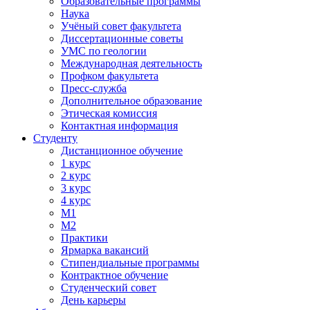
Образовательные программы
Наука
Учёный совет факультета
Диссертационные советы
УМС по геологии
Международная деятельность
Профком факультета
Пресс-служба
Дополнительное образование
Этическая комиссия
Контактная информация
Студенту
Дистанционное обучение
1 курс
2 курс
3 курс
4 курс
М1
М2
Практики
Ярмарка вакансий
Стипендиальные программы
Контрактное обучение
Студенческий совет
День карьеры