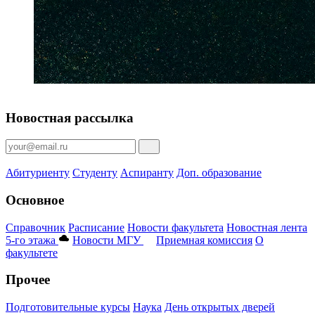
Новостная рассылка
Абитуриенту
Студенту
Аспиранту
Доп. образование
Основное
Справочник
Расписание
Новости факультета
Новостная лента
5-го этажа
Новости МГУ
Приемная комиссия
О
факультете
Прочее
Подготовительные курсы
Наука
День открытых дверей