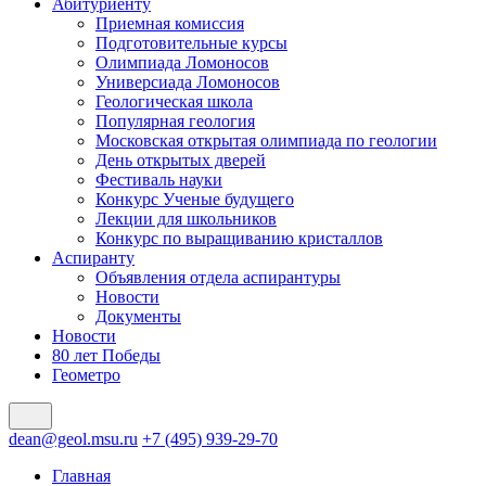
Абитуриенту
Приемная комиссия
Подготовительные курсы
Олимпиада Ломоносов
Универсиада Ломоносов
Геологическая школа
Популярная геология
Московская открытая олимпиада по геологии
День открытых дверей
Фестиваль науки
Конкурс Ученые будущего
Лекции для школьников
Конкурс по выращиванию кристаллов
Аспиранту
Объявления отдела аспирантуры
Новости
Документы
Новости
80 лет Победы
Геометро
dean@geol.msu.ru
+7 (495) 939-29-70
Главная