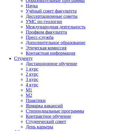
Образовательные программы
Наука
Учёный совет факультета
Диссертационные советы
УМС по геологии
Международная деятельность
Профком факультета
Пресс-служба
Дополнительное образование
Этическая комиссия
Контактная информация
Студенту
Дистанционное обучение
1 курс
2 курс
3 курс
4 курс
М1
М2
Практики
Ярмарка вакансий
Стипендиальные программы
Контрактное обучение
Студенческий совет
День карьеры