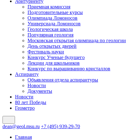
Абитуриенту
Приемная комиссия
Подготовительные курсы
Олимпиада Ломоносов
Универсиада Ломоносов
Геологическая школа
Популярная геология
Московская открытая олимпиада по геологии
День открытых дверей
Фестиваль науки
Конкурс Ученые будущего
Лекции для школьников
Конкурс по выращиванию кристаллов
Аспиранту
Объявления отдела аспирантуры
Новости
Документы
Новости
80 лет Победы
Геометро
dean@geol.msu.ru
+7 (495) 939-29-70
Главная