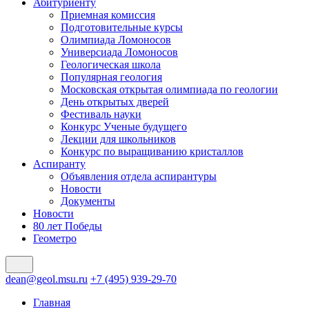
Абитуриенту
Приемная комиссия
Подготовительные курсы
Олимпиада Ломоносов
Универсиада Ломоносов
Геологическая школа
Популярная геология
Московская открытая олимпиада по геологии
День открытых дверей
Фестиваль науки
Конкурс Ученые будущего
Лекции для школьников
Конкурс по выращиванию кристаллов
Аспиранту
Объявления отдела аспирантуры
Новости
Документы
Новости
80 лет Победы
Геометро
dean@geol.msu.ru
+7 (495) 939-29-70
Главная