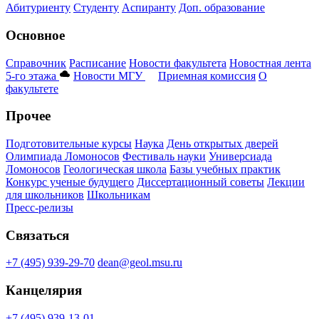
Абитуриенту
Студенту
Аспиранту
Доп. образование
Основное
Справочник
Расписание
Новости факультета
Новостная лента
5-го этажа
Новости МГУ
Приемная комиссия
О
факультете
Прочее
Подготовительные курсы
Наука
День открытых дверей
Олимпиада Ломоносов
Фестиваль науки
Универсиада
Ломоносов
Геологическая школа
Базы учебных практик
Конкурс ученые будущего
Диссертационный советы
Лекции
для школьников
Школьникам
Пресс-релизы
Связаться
+7 (495) 939-29-70
dean@geol.msu.ru
Канцелярия
+7 (495) 939-13-01