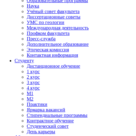
Образовательные программы
Наука
Учёный совет факультета
Диссертационные советы
УМС по геологии
Международная деятельность
Профком факультета
Пресс-служба
Дополнительное образование
Этическая комиссия
Контактная информация
Студенту
Дистанционное обучение
1 курс
2 курс
3 курс
4 курс
М1
М2
Практики
Ярмарка вакансий
Стипендиальные программы
Контрактное обучение
Студенческий совет
День карьеры