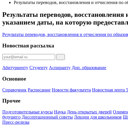
Результаты переводов, восстановления и отчисления по о
Результаты переводов, восстановления 
указанием даты, на которую предостав
Результаты переводов, восстановления и отчисления по образо
Новостная рассылка
Абитуриенту
Студенту
Аспиранту
Доп. образование
Основное
Справочник
Расписание
Новости факультета
Новостная лента 5
Прочее
Подготовительные курсы
Наука
День открытых дверей
Олимпи
будущего
Диссертационный советы
Лекции для школьников
Шк
Пресс-релизы