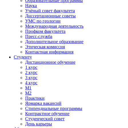
Образовательные программы
Наука
Учёный совет факультета
Диссертационные советы
УМС по геологии
Международная деятельность
Профком факультета
Пресс-служба
Дополнительное образование
Этическая комиссия
Контактная информация
Студенту
Дистанционное обучение
1 курс
2 курс
3 курс
4 курс
М1
М2
Практики
Ярмарка вакансий
Стипендиальные программы
Контрактное обучение
Студенческий совет
День карьеры