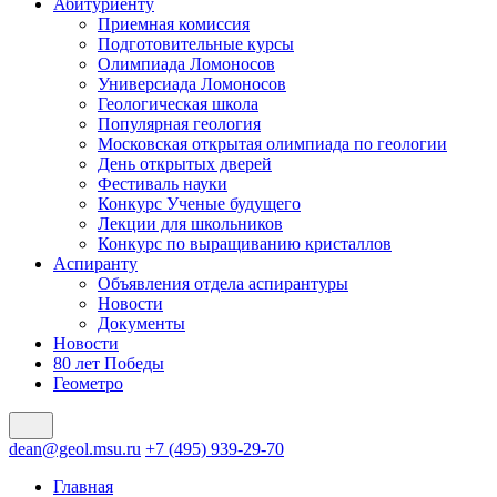
Абитуриенту
Приемная комиссия
Подготовительные курсы
Олимпиада Ломоносов
Универсиада Ломоносов
Геологическая школа
Популярная геология
Московская открытая олимпиада по геологии
День открытых дверей
Фестиваль науки
Конкурс Ученые будущего
Лекции для школьников
Конкурс по выращиванию кристаллов
Аспиранту
Объявления отдела аспирантуры
Новости
Документы
Новости
80 лет Победы
Геометро
dean@geol.msu.ru
+7 (495) 939-29-70
Главная