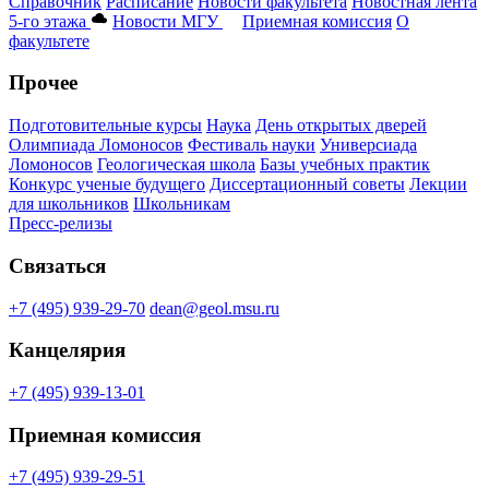
Справочник
Расписание
Новости факультета
Новостная лента
5-го этажа
Новости МГУ
Приемная комиссия
О
факультете
Прочее
Подготовительные курсы
Наука
День открытых дверей
Олимпиада Ломоносов
Фестиваль науки
Универсиада
Ломоносов
Геологическая школа
Базы учебных практик
Конкурс ученые будущего
Диссертационный советы
Лекции
для школьников
Школьникам
Пресс-релизы
Связаться
+7 (495) 939-29-70
dean@geol.msu.ru
Канцелярия
+7 (495) 939-13-01
Приемная комиссия
+7 (495) 939-29-51