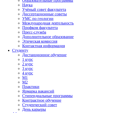
Образовательные программы
Наука
Учёный совет факультета
Диссертационные советы
УМС по геологии
Международная деятельность
Профком факультета
Пресс-служба
Дополнительное образование
Этическая комиссия
Контактная информация
Студенту
Дистанционное обучение
1 курс
2 курс
3 курс
4 курс
М1
М2
Практики
Ярмарка вакансий
Стипендиальные программы
Контрактное обучение
Студенческий совет
День карьеры