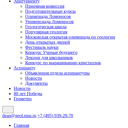
Абитуриенту
Приемная комиссия
Подготовительные курсы
Олимпиада Ломоносов
Универсиада Ломоносов
Геологическая школа
Популярная геология
Московская открытая олимпиада по геологии
День открытых дверей
Фестиваль науки
Конкурс Ученые будущего
Лекции для школьников
Конкурс по выращиванию кристаллов
Аспиранту
Объявления отдела аспирантуры
Новости
Документы
Новости
80 лет Победы
Геометро
dean@geol.msu.ru
+7 (495) 939-29-70
Главная