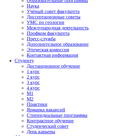
Образовательные программы
Наука
Учёный совет факультета
Диссертационные советы
УМС по геологии
Международная деятельность
Профком факультета
Пресс-служба
Дополнительное образование
Этическая комиссия
Контактная информация
Студенту
Дистанционное обучение
1 курс
2 курс
3 курс
4 курс
М1
М2
Практики
Ярмарка вакансий
Стипендиальные программы
Контрактное обучение
Студенческий совет
День карьеры