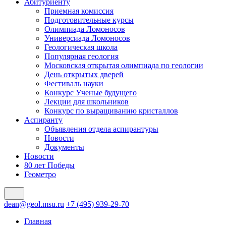
Абитуриенту
Приемная комиссия
Подготовительные курсы
Олимпиада Ломоносов
Универсиада Ломоносов
Геологическая школа
Популярная геология
Московская открытая олимпиада по геологии
День открытых дверей
Фестиваль науки
Конкурс Ученые будущего
Лекции для школьников
Конкурс по выращиванию кристаллов
Аспиранту
Объявления отдела аспирантуры
Новости
Документы
Новости
80 лет Победы
Геометро
dean@geol.msu.ru
+7 (495) 939-29-70
Главная