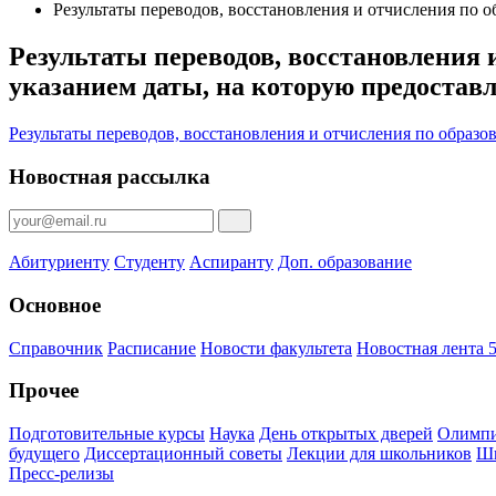
Результаты переводов, восстановления и отчисления по о
Результаты переводов, восстановления 
указанием даты, на которую предостав
Результаты переводов, восстановления и отчисления по образо
Новостная рассылка
Абитуриенту
Студенту
Аспиранту
Доп. образование
Основное
Справочник
Расписание
Новости факультета
Новостная лента 5
Прочее
Подготовительные курсы
Наука
День открытых дверей
Олимпи
будущего
Диссертационный советы
Лекции для школьников
Шк
Пресс-релизы