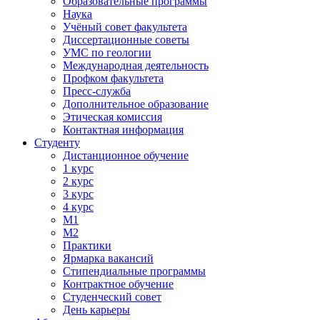
Образовательные программы
Наука
Учёный совет факультета
Диссертационные советы
УМС по геологии
Международная деятельность
Профком факультета
Пресс-служба
Дополнительное образование
Этическая комиссия
Контактная информация
Студенту
Дистанционное обучение
1 курс
2 курс
3 курс
4 курс
М1
М2
Практики
Ярмарка вакансий
Стипендиальные программы
Контрактное обучение
Студенческий совет
День карьеры