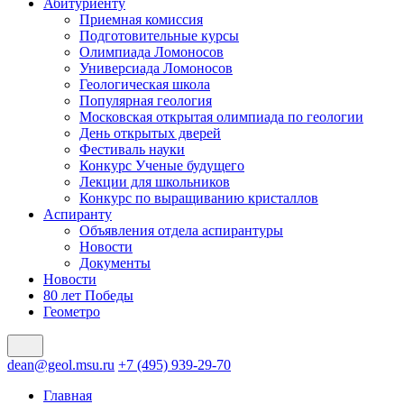
Абитуриенту
Приемная комиссия
Подготовительные курсы
Олимпиада Ломоносов
Универсиада Ломоносов
Геологическая школа
Популярная геология
Московская открытая олимпиада по геологии
День открытых дверей
Фестиваль науки
Конкурс Ученые будущего
Лекции для школьников
Конкурс по выращиванию кристаллов
Аспиранту
Объявления отдела аспирантуры
Новости
Документы
Новости
80 лет Победы
Геометро
dean@geol.msu.ru
+7 (495) 939-29-70
Главная