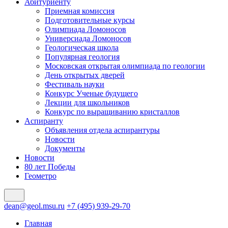
Абитуриенту
Приемная комиссия
Подготовительные курсы
Олимпиада Ломоносов
Универсиада Ломоносов
Геологическая школа
Популярная геология
Московская открытая олимпиада по геологии
День открытых дверей
Фестиваль науки
Конкурс Ученые будущего
Лекции для школьников
Конкурс по выращиванию кристаллов
Аспиранту
Объявления отдела аспирантуры
Новости
Документы
Новости
80 лет Победы
Геометро
dean@geol.msu.ru
+7 (495) 939-29-70
Главная