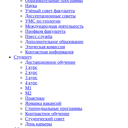
Образовательные программы
Наука
Учёный совет факультета
Диссертационные советы
УМС по геологии
Международная деятельность
Профком факультета
Пресс-служба
Дополнительное образование
Этическая комиссия
Контактная информация
Студенту
Дистанционное обучение
1 курс
2 курс
3 курс
4 курс
М1
М2
Практики
Ярмарка вакансий
Стипендиальные программы
Контрактное обучение
Студенческий совет
День карьеры