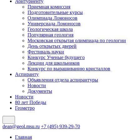
Абитуриенту
Приемная комиссия
Подготовительные курсы
Олимпиада Ломоносов
Универсиада Ломоносов
Геологическая школа
Популярная геология
Московская открытая олимпиада по геологии
День открытых дверей
Фестиваль науки
Конкурс Ученые будущего
Лекции для школьников
Конкурс по выращиванию кристаллов
Аспиранту
Объявления отдела аспирантуры
Новости
Документы
Новости
80 лет Победы
Геометро
dean@geol.msu.ru
+7 (495) 939-29-70
Главная