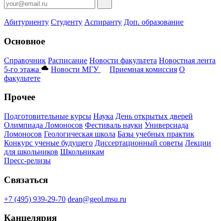
Абитуриенту
Студенту
Аспиранту
Доп. образование
Основное
Справочник
Расписание
Новости факультета
Новостная лента
5-го этажа
Новости МГУ
Приемная комиссия
О
факультете
Прочее
Подготовительные курсы
Наука
День открытых дверей
Олимпиада Ломоносов
Фестиваль науки
Универсиада
Ломоносов
Геологическая школа
Базы учебных практик
Конкурс ученые будущего
Диссертационный советы
Лекции
для школьников
Школьникам
Пресс-релизы
Связаться
+7 (495) 939-29-70
dean@geol.msu.ru
Канцелярия