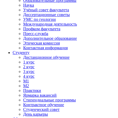
Образовательные программы
Наука
Учёный совет факультета
Диссертационные советы
УМС по геологии
Международная деятельность
Профком факультета
Пресс-служба
Дополнительное образование
Этическая комиссия
Контактная информация
Студенту
Дистанционное обучение
1 курс
2 курс
3 курс
4 курс
М1
М2
Практики
Ярмарка вакансий
Стипендиальные программы
Контрактное обучение
Студенческий совет
День карьеры