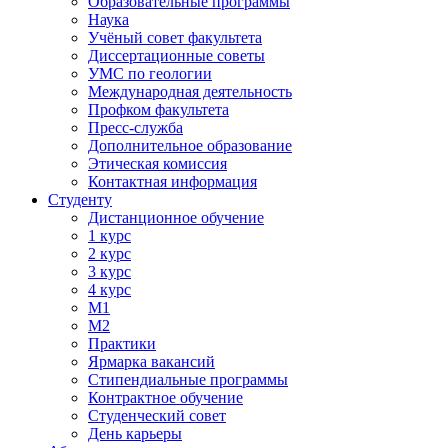
Образовательные программы
Наука
Учёный совет факультета
Диссертационные советы
УМС по геологии
Международная деятельность
Профком факультета
Пресс-служба
Дополнительное образование
Этическая комиссия
Контактная информация
Студенту
Дистанционное обучение
1 курс
2 курс
3 курс
4 курс
М1
М2
Практики
Ярмарка вакансий
Стипендиальные программы
Контрактное обучение
Студенческий совет
День карьеры