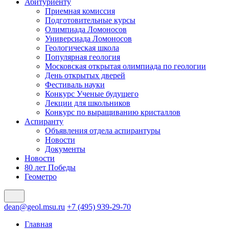
Абитуриенту
Приемная комиссия
Подготовительные курсы
Олимпиада Ломоносов
Универсиада Ломоносов
Геологическая школа
Популярная геология
Московская открытая олимпиада по геологии
День открытых дверей
Фестиваль науки
Конкурс Ученые будущего
Лекции для школьников
Конкурс по выращиванию кристаллов
Аспиранту
Объявления отдела аспирантуры
Новости
Документы
Новости
80 лет Победы
Геометро
dean@geol.msu.ru
+7 (495) 939-29-70
Главная