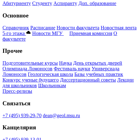
Абитуриенту
Студенту
Аспиранту
Доп. образование
Основное
Справочник
Расписание
Новости факультета
Новостная лента
5-го этажа
Новости МГУ
Приемная комиссия
О
факультете
Прочее
Подготовительные курсы
Наука
День открытых дверей
Олимпиада Ломоносов
Фестиваль науки
Универсиада
Ломоносов
Геологическая школа
Базы учебных практик
Конкурс ученые будущего
Диссертационный советы
Лекции
для школьников
Школьникам
Пресс-релизы
Связаться
+7 (495) 939-29-70
dean@geol.msu.ru
Канцелярия
+7 (495) 939-13-01