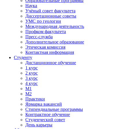
Образовательные программы
Наука
Учёный совет факультета
Диссертационные советы
УМС по геологии
Международная деятельность
Профком факультета
Пресс-служба
Дополнительное образование
Этическая комиссия
Контактная информация
Студенту
Дистанционное обучение
1 курс
2 курс
3 курс
4 курс
М1
М2
Практики
Ярмарка вакансий
Стипендиальные программы
Контрактное обучение
Студенческий совет
День карьеры