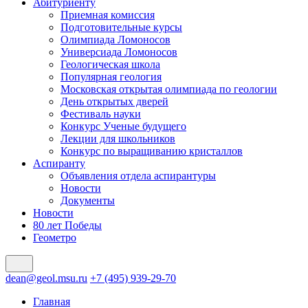
Абитуриенту
Приемная комиссия
Подготовительные курсы
Олимпиада Ломоносов
Универсиада Ломоносов
Геологическая школа
Популярная геология
Московская открытая олимпиада по геологии
День открытых дверей
Фестиваль науки
Конкурс Ученые будущего
Лекции для школьников
Конкурс по выращиванию кристаллов
Аспиранту
Объявления отдела аспирантуры
Новости
Документы
Новости
80 лет Победы
Геометро
dean@geol.msu.ru
+7 (495) 939-29-70
Главная