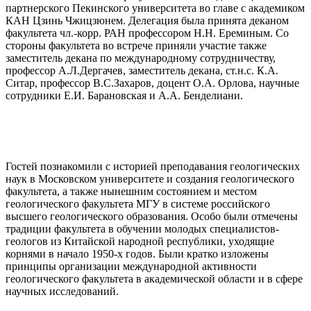
партнерского Пекинского университета во главе с академиком
КАН Цзинь Чжицзюнем. Делегация была принята деканом
факультета чл.-корр. РАН профессором Н.Н. Ереминым. Со
стороны факультета во встрече приняли участие также
заместитель декана по международному сотрудничеству,
профессор А.Л.Дергачев, заместитель декана, ст.н.с. К.А.
Ситар, профессор В.С.Захаров, доцент О.А. Орлова, научные
сотрудники Е.И. Барановская и А.А. Бенделиани.
Гостей познакомили с историей преподавания геологических
наук в Московском университете и создания геологического
факультета, а также нынешним состоянием и местом
геологического факультета МГУ в системе российского
высшего геологического образования. Особо были отмечены
традиции факультета в обучении молодых специалистов-
геологов из Китайской народной республики, уходящие
корнями в начало 1950-х годов. Были кратко изложены
принципы организации международной активности
геологического факультета в академической области и в сфере
научных исследований.