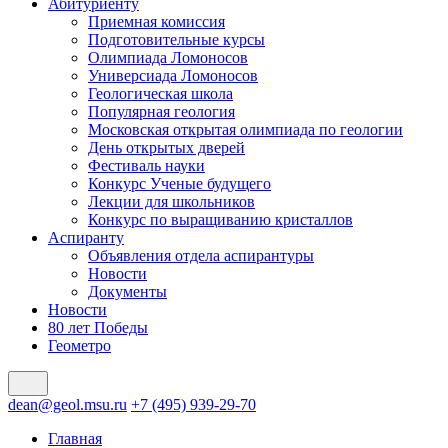
Абитуриенту
Приемная комиссия
Подготовительные курсы
Олимпиада Ломоносов
Универсиада Ломоносов
Геологическая школа
Популярная геология
Московская открытая олимпиада по геологии
День открытых дверей
Фестиваль науки
Конкурс Ученые будущего
Лекции для школьников
Конкурс по выращиванию кристаллов
Аспиранту
Объявления отдела аспирантуры
Новости
Документы
Новости
80 лет Победы
Геометро
dean@geol.msu.ru
+7 (495) 939-29-70
Главная