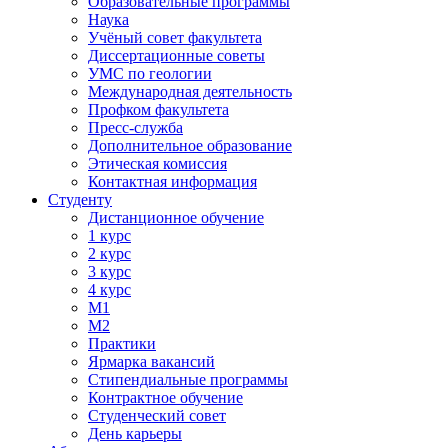
Образовательные программы
Наука
Учёный совет факультета
Диссертационные советы
УМС по геологии
Международная деятельность
Профком факультета
Пресс-служба
Дополнительное образование
Этическая комиссия
Контактная информация
Студенту
Дистанционное обучение
1 курс
2 курс
3 курс
4 курс
М1
М2
Практики
Ярмарка вакансий
Стипендиальные программы
Контрактное обучение
Студенческий совет
День карьеры