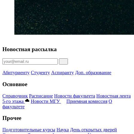
Новостная рассылка
Абитуриенту
Студенту
Аспиранту
Доп. образование
Основное
Справочник
Расписание
Новости факультета
Новостная лента
5-го этажа
Новости МГУ
Приемная комиссия
О
факультете
Прочее
Подготовительные курсы
Наука
День открытых дверей