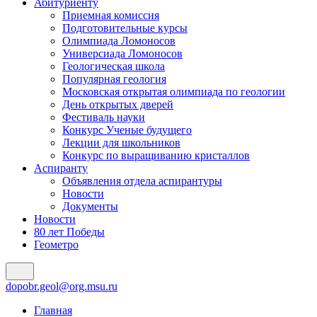
Абитуриенту
Приемная комиссия
Подготовительные курсы
Олимпиада Ломоносов
Универсиада Ломоносов
Геологическая школа
Популярная геология
Московская открытая олимпиада по геологии
День открытых дверей
Фестиваль науки
Конкурс Ученые будущего
Лекции для школьников
Конкурс по выращиванию кристаллов
Аспиранту
Объявления отдела аспирантуры
Новости
Документы
Новости
80 лет Победы
Геометро
dopobr.geol@org.msu.ru
Главная