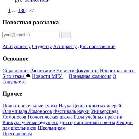
1
…
136
137
Новостная рассылка
Абитуриенту
Студенту
Аспиранту
Доп. образование
Основное
Справочник
Расписание
Новости факультета
Новостная лента
5-го этажа
Новости МГУ
Приемная комиссия
О
факультете
Прочее
Подготовительные курсы
Наука
День открытых дверей
Олимпиада Ломоносов
Фестиваль науки
Универсиада
Ломоносов
Геологическая школа
Базы учебных практик
Конкурс ученые будущего
Диссертационный советы
Лекции
для школьников
Школьникам
Пресс-релизы