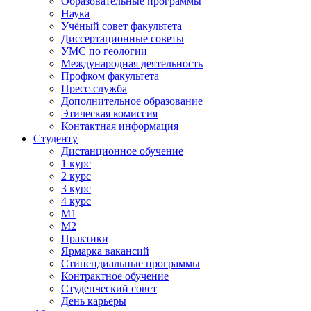
Образовательные программы
Наука
Учёный совет факультета
Диссертационные советы
УМС по геологии
Международная деятельность
Профком факультета
Пресс-служба
Дополнительное образование
Этическая комиссия
Контактная информация
Студенту
Дистанционное обучение
1 курс
2 курс
3 курс
4 курс
М1
М2
Практики
Ярмарка вакансий
Стипендиальные программы
Контрактное обучение
Студенческий совет
День карьеры