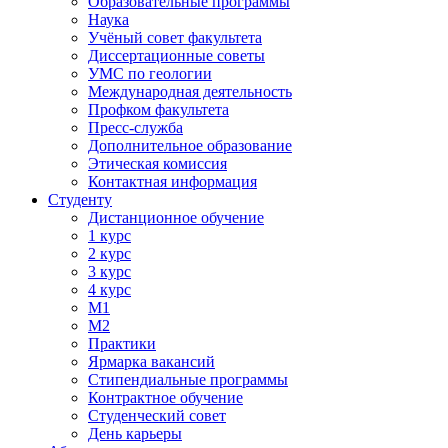
Образовательные программы
Наука
Учёный совет факультета
Диссертационные советы
УМС по геологии
Международная деятельность
Профком факультета
Пресс-служба
Дополнительное образование
Этическая комиссия
Контактная информация
Студенту
Дистанционное обучение
1 курс
2 курс
3 курс
4 курс
М1
М2
Практики
Ярмарка вакансий
Стипендиальные программы
Контрактное обучение
Студенческий совет
День карьеры