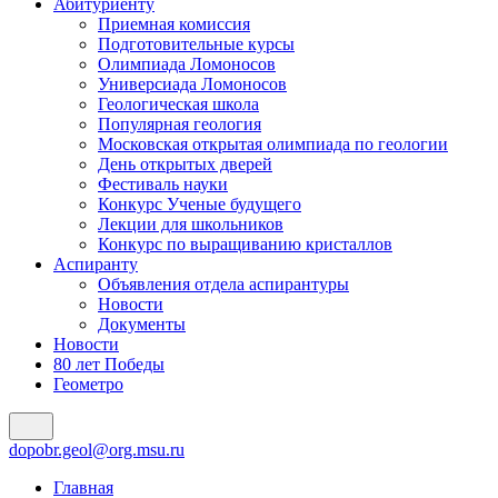
Абитуриенту
Приемная комиссия
Подготовительные курсы
Олимпиада Ломоносов
Универсиада Ломоносов
Геологическая школа
Популярная геология
Московская открытая олимпиада по геологии
День открытых дверей
Фестиваль науки
Конкурс Ученые будущего
Лекции для школьников
Конкурс по выращиванию кристаллов
Аспиранту
Объявления отдела аспирантуры
Новости
Документы
Новости
80 лет Победы
Геометро
dopobr.geol@org.msu.ru
Главная