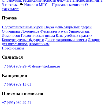
Справочник
Расписание
Новости факультета
Новостная лента
5-го этажа
Новости МГУ
Приемная комиссия
О
факультете
Прочее
Подготовительные курсы
Наука
День открытых дверей
Олимпиада Ломоносов
Фестиваль науки
Универсиада
Ломоносов
Геологическая школа
Базы учебных практик
Конкурс ученые будущего
Диссертационный советы
Лекции
для школьников
Школьникам
Пресс-релизы
Связаться
+7 (495) 939-29-70
dean@geol.msu.ru
Канцелярия
+7 (495) 939-13-01
Приемная комиссия
+7 (495) 939-29-51