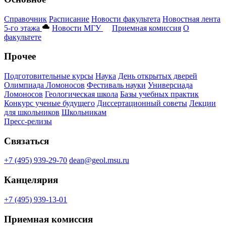
Справочник
Расписание
Новости факультета
Новостная лента
5-го этажа
Новости МГУ
Приемная комиссия
О
факультете
Прочее
Подготовительные курсы
Наука
День открытых дверей
Олимпиада Ломоносов
Фестиваль науки
Универсиада
Ломоносов
Геологическая школа
Базы учебных практик
Конкурс ученые будущего
Диссертационный советы
Лекции
для школьников
Школьникам
Пресс-релизы
Связаться
+7 (495) 939-29-70
dean@geol.msu.ru
Канцелярия
+7 (495) 939-13-01
Приемная комиссия