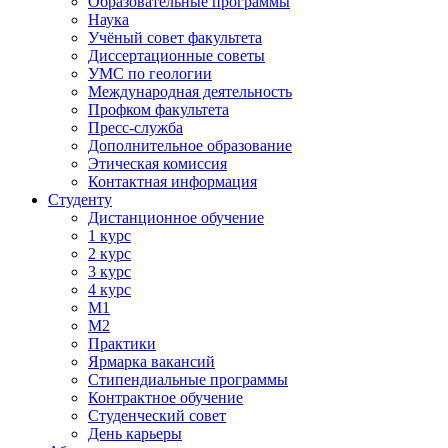
Образовательные программы
Наука
Учёный совет факультета
Диссертационные советы
УМС по геологии
Международная деятельность
Профком факультета
Пресс-служба
Дополнительное образование
Этическая комиссия
Контактная информация
Студенту
Дистанционное обучение
1 курс
2 курс
3 курс
4 курс
М1
М2
Практики
Ярмарка вакансий
Стипендиальные программы
Контрактное обучение
Студенческий совет
День карьеры