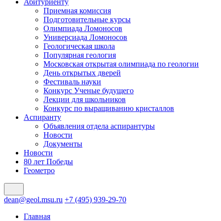
Абитуриенту
Приемная комиссия
Подготовительные курсы
Олимпиада Ломоносов
Универсиада Ломоносов
Геологическая школа
Популярная геология
Московская открытая олимпиада по геологии
День открытых дверей
Фестиваль науки
Конкурс Ученые будущего
Лекции для школьников
Конкурс по выращиванию кристаллов
Аспиранту
Объявления отдела аспирантуры
Новости
Документы
Новости
80 лет Победы
Геометро
dean@geol.msu.ru
+7 (495) 939-29-70
Главная