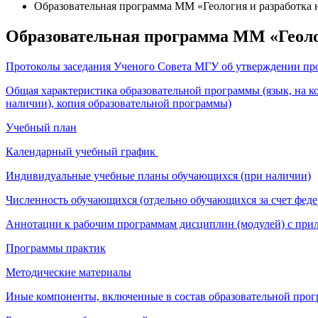
Образовательная программа ММ «Геология и разработка
Образовательная программа ММ «Геоло
Протоколы заседания Ученого Совета МГУ об утверждении п
Общая характеристика образовательной программы (язык, на к
наличии), копия образовательной программы)
Учебный план
Календарный учебный график
Индивидуальные учебные планы обучающихся (при наличии)
Численность обучающихся (отдельно обучающихся за счет федер
Аннотации к рабочим программам дисциплин (модулей) с при
Программы практик
Методические материалы
Иные компоненты, включенные в состав образовательной про