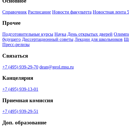
Основное
Справочник
Расписание
Новости факультета
Новостная лента 5
Прочее
Подготовительные курсы
Наука
День открытых дверей
Олимпи
будущего
Диссертационный советы
Лекции для школьников
Шк
Пресс-релизы
Связаться
+7 (495) 939-29-70
dean@geol.msu.ru
Канцелярия
+7 (495) 939-13-01
Приемная комиссия
+7 (495) 939-29-51
Доп. образование