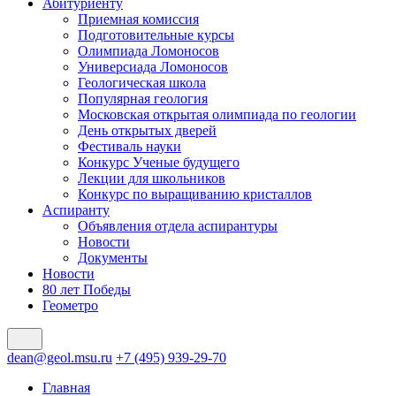
Абитуриенту
Приемная комиссия
Подготовительные курсы
Олимпиада Ломоносов
Универсиада Ломоносов
Геологическая школа
Популярная геология
Московская открытая олимпиада по геологии
День открытых дверей
Фестиваль науки
Конкурс Ученые будущего
Лекции для школьников
Конкурс по выращиванию кристаллов
Аспиранту
Объявления отдела аспирантуры
Новости
Документы
Новости
80 лет Победы
Геометро
dean@geol.msu.ru
+7 (495) 939-29-70
Главная