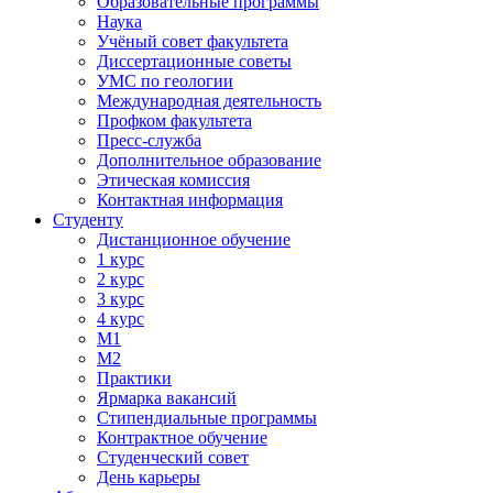
Образовательные программы
Наука
Учёный совет факультета
Диссертационные советы
УМС по геологии
Международная деятельность
Профком факультета
Пресс-служба
Дополнительное образование
Этическая комиссия
Контактная информация
Студенту
Дистанционное обучение
1 курс
2 курс
3 курс
4 курс
М1
М2
Практики
Ярмарка вакансий
Стипендиальные программы
Контрактное обучение
Студенческий совет
День карьеры