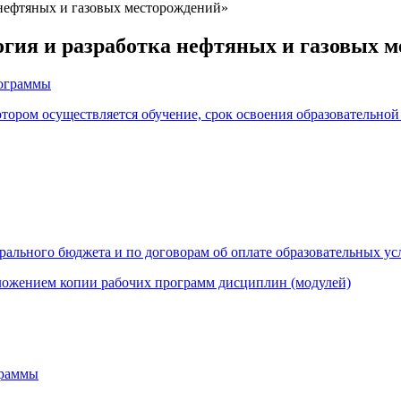
 нефтяных и газовых месторождений»
гия и разработка нефтяных и газовых 
рограммы
отором осуществляется обучение, срок освоения образовательной
ального бюджета и по договорам об оплате образовательных усл
ложением копии рабочих программ дисциплин (модулей)
граммы