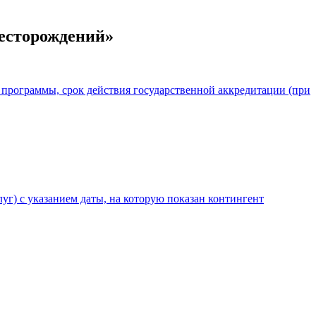
месторождений»
 программы, срок действия государственной аккредитации (при
уг) с указанием даты, на которую показан контингент