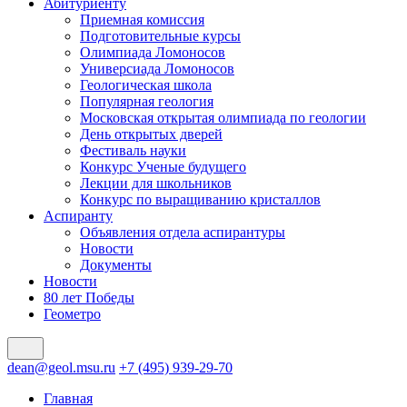
Абитуриенту
Приемная комиссия
Подготовительные курсы
Олимпиада Ломоносов
Универсиада Ломоносов
Геологическая школа
Популярная геология
Московская открытая олимпиада по геологии
День открытых дверей
Фестиваль науки
Конкурс Ученые будущего
Лекции для школьников
Конкурс по выращиванию кристаллов
Аспиранту
Объявления отдела аспирантуры
Новости
Документы
Новости
80 лет Победы
Геометро
dean@geol.msu.ru
+7 (495) 939-29-70
Главная