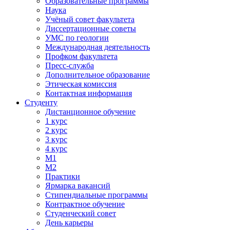
Образовательные программы
Наука
Учёный совет факультета
Диссертационные советы
УМС по геологии
Международная деятельность
Профком факультета
Пресс-служба
Дополнительное образование
Этическая комиссия
Контактная информация
Студенту
Дистанционное обучение
1 курс
2 курс
3 курс
4 курс
М1
М2
Практики
Ярмарка вакансий
Стипендиальные программы
Контрактное обучение
Студенческий совет
День карьеры