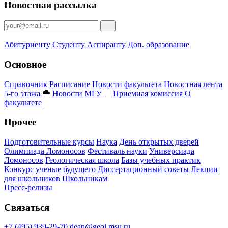
Новостная рассылка
Абитуриенту
Студенту
Аспиранту
Доп. образование
Основное
Справочник
Расписание
Новости факультета
Новостная лента
5-го этажа
Новости МГУ
Приемная комиссия
О
факультете
Прочее
Подготовительные курсы
Наука
День открытых дверей
Олимпиада Ломоносов
Фестиваль науки
Универсиада
Ломоносов
Геологическая школа
Базы учебных практик
Конкурс ученые будущего
Диссертационный советы
Лекции
для школьников
Школьникам
Пресс-релизы
Связаться
+7 (495) 939-29-70
dean@geol.msu.ru