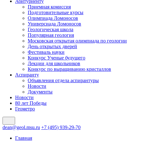
Абитуриенту
Приемная комиссия
Подготовительные курсы
Олимпиада Ломоносов
Универсиада Ломоносов
Геологическая школа
Популярная геология
Московская открытая олимпиада по геологии
День открытых дверей
Фестиваль науки
Конкурс Ученые будущего
Лекции для школьников
Конкурс по выращиванию кристаллов
Аспиранту
Объявления отдела аспирантуры
Новости
Документы
Новости
80 лет Победы
Геометро
dean@geol.msu.ru
+7 (495) 939-29-70
Главная