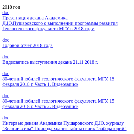
2018 год
doc
Презентация декана Академика
Д.Ю.Пущаровского о выполнении программы развития
Геологического факультета МГУ в 2018 году.
doc
Годовой отчет 2018 года
doc
Видеозапись выступления декана 21.11.2018 г.
doc
80-летний юбилей геологического факультета МГУ. 15
февраля 2018 г. Часть 1. Видеозапись
doc
80-летний юбилей геологического факультета МГУ. 15
февраля 2018 г. Часть 2. Видеозапись
doc
Интервью декана Академика Пущаровского Д.Ю. журналу
"Знание -сила" Природа хранит тайны своих "лабораторий"