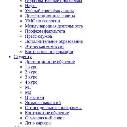
Образовательные программы
Наука
Учёный совет факультета
Диссертационные советы
УМС по геологии
Международная деятельность
Профком факультета
Пресс-служба
Дополнительное образование
Этическая комиссия
Контактная информация
Студенту
Дистанционное обучение
1 курс
2 курс
3 курс
4 курс
М1
М2
Практики
Ярмарка вакансий
Стипендиальные программы
Контрактное обучение
Студенческий совет
День карьеры