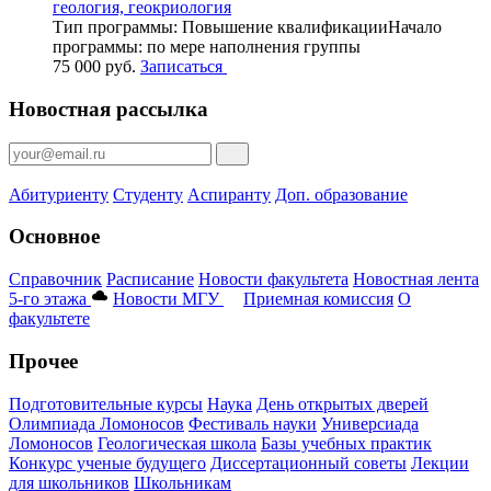
геология, геокриология
Тип программы:
Повышение квалификации
Начало
программы:
по мере наполнения группы
75 000 руб.
Записаться
Новостная рассылка
Абитуриенту
Студенту
Аспиранту
Доп. образование
Основное
Справочник
Расписание
Новости факультета
Новостная лента
5-го этажа
Новости МГУ
Приемная комиссия
О
факультете
Прочее
Подготовительные курсы
Наука
День открытых дверей
Олимпиада Ломоносов
Фестиваль науки
Универсиада
Ломоносов
Геологическая школа
Базы учебных практик
Конкурс ученые будущего
Диссертационный советы
Лекции
для школьников
Школьникам