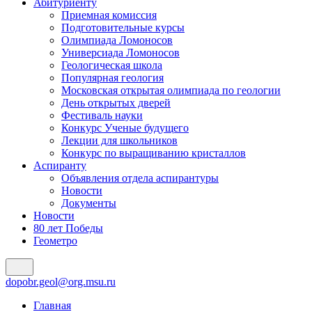
Абитуриенту
Приемная комиссия
Подготовительные курсы
Олимпиада Ломоносов
Универсиада Ломоносов
Геологическая школа
Популярная геология
Московская открытая олимпиада по геологии
День открытых дверей
Фестиваль науки
Конкурс Ученые будущего
Лекции для школьников
Конкурс по выращиванию кристаллов
Аспиранту
Объявления отдела аспирантуры
Новости
Документы
Новости
80 лет Победы
Геометро
dopobr.geol@org.msu.ru
Главная