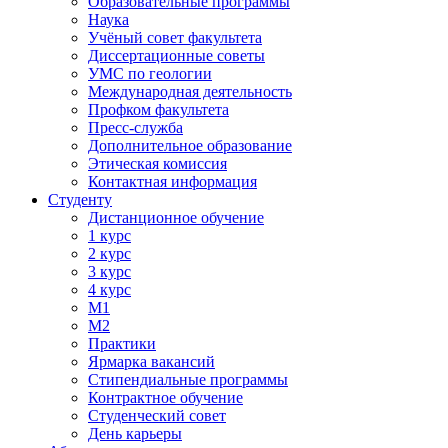
Образовательные программы
Наука
Учёный совет факультета
Диссертационные советы
УМС по геологии
Международная деятельность
Профком факультета
Пресс-служба
Дополнительное образование
Этическая комиссия
Контактная информация
Студенту
Дистанционное обучение
1 курс
2 курс
3 курс
4 курс
М1
М2
Практики
Ярмарка вакансий
Стипендиальные программы
Контрактное обучение
Студенческий совет
День карьеры