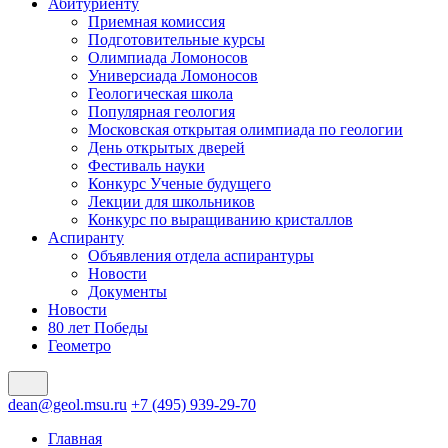
Абитуриенту
Приемная комиссия
Подготовительные курсы
Олимпиада Ломоносов
Универсиада Ломоносов
Геологическая школа
Популярная геология
Московская открытая олимпиада по геологии
День открытых дверей
Фестиваль науки
Конкурс Ученые будущего
Лекции для школьников
Конкурс по выращиванию кристаллов
Аспиранту
Объявления отдела аспирантуры
Новости
Документы
Новости
80 лет Победы
Геометро
dean@geol.msu.ru
+7 (495) 939-29-70
Главная