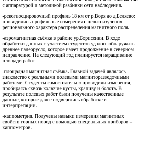
с аппаратурой и методикой разбивки сети наблюдения.
-рекогносцировочный профиль 18 км от р.Воря до д.Беляево:
проводились профильные измерения с целью изучения
регионального характера распределения магнитного поля.
-аэромагнитная съёмка в районе ур.Борисенки. В ходе
обработки данных с участием студентов удалось обнаружить
древнее палеорусло, которое имеет продолжение в северном
направление. На следующий год планируется наращивание
площади работ.
-площадная магнитная съёмка. Главной задачей являлось
знакомство с реальными полевыми магниторазведочными
работами. Студенты самостоятельно проводили измерения,
пробираясь сквозь колючие кусты, крапиву и болота. В
результате полевых работ были получены качественные
данные, которые далее подверглись обработке и
интерпретации.
-каппометрия. Получены навыки измерения магнитных
свойств горных пород с помощью специальных приборов –
каппометров.