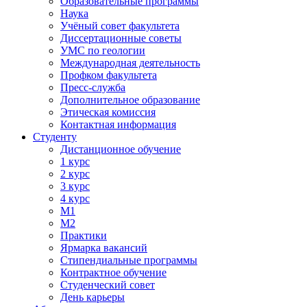
Образовательные программы
Наука
Учёный совет факультета
Диссертационные советы
УМС по геологии
Международная деятельность
Профком факультета
Пресс-служба
Дополнительное образование
Этическая комиссия
Контактная информация
Студенту
Дистанционное обучение
1 курс
2 курс
3 курс
4 курс
М1
М2
Практики
Ярмарка вакансий
Стипендиальные программы
Контрактное обучение
Студенческий совет
День карьеры