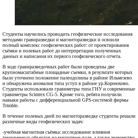
Студенты научились проводить геофизические исследования
методами гравиразведки и магниторазведки и освоили
полный комплекс геофизических работ: от проектирования
съёмки и полевых работ до интерпретации полученных
данных и написания их первого геофизического отчета.
В ходе гравиразведочных работ были проведены две
крупномасштабные площадные съемки, в результате которых
было уточнено положение палеодолины в районе Ильмезево
и обнаружена аномалия типа уступ в районе ур.Корнюхово.
Студенты использовали гравиметры типа ГНУ и современные
гравиметры Scintrex CG-5. Кроме того, ребята получили
навыки работы с дифференциальной GPS-системой фирмы
Trimble.
В течение полевых дней по магниторазведке студенты решали
различные виды геофизических задач:
-учебная магнитная съёмка: исследование влияния
техногенных объектов на магнитное поле, а также знакомство