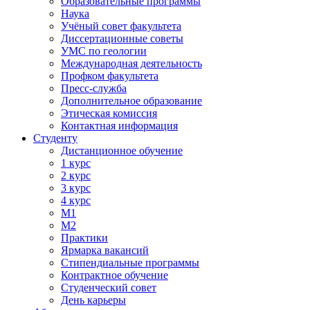
Образовательные программы
Наука
Учёный совет факультета
Диссертационные советы
УМС по геологии
Международная деятельность
Профком факультета
Пресс-служба
Дополнительное образование
Этическая комиссия
Контактная информация
Студенту
Дистанционное обучение
1 курс
2 курс
3 курс
4 курс
М1
М2
Практики
Ярмарка вакансий
Стипендиальные программы
Контрактное обучение
Студенческий совет
День карьеры