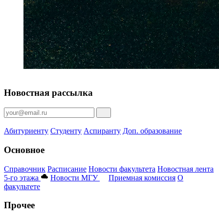
Новостная рассылка
Абитуриенту
Студенту
Аспиранту
Доп. образование
Основное
Справочник
Расписание
Новости факультета
Новостная лента
5-го этажа
Новости МГУ
Приемная комиссия
О
факультете
Прочее