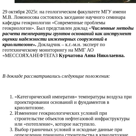
29 октября 2025г. на геологическом факультете МГУ имени
М.В. Ломоносова состоялось заседание научного семинара
кафедры геокриологии «Современные проблемы
геокриологии». Был представлен доклад «
Численные методы
расчета температуры грунтов оснований как инструмент
оценки надежности инженерных сооружений в
криолитозоне».
Докладчик – к.г.-м.н. эксперт по
геотехническому мониторингу на ММГ АО
«МЕССОЯХАНЕФТЕГАЗ
Курчатова Анна Николаевна.
В докладе рассматривались следующие положения:
«Категорический императив» температуры воздуха при
проектировании оснований и фундаментов в
криолитозоне.
Изменение геокриологических условий при
строительстве объектов нефтегазовой инфраструктуры
или «потепление», которое наступило.
Выбор граничных условий и исходные данные при
определении принципа строительства в криолитозоне.