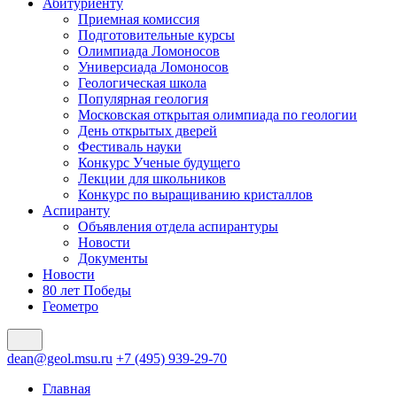
Абитуриенту
Приемная комиссия
Подготовительные курсы
Олимпиада Ломоносов
Универсиада Ломоносов
Геологическая школа
Популярная геология
Московская открытая олимпиада по геологии
День открытых дверей
Фестиваль науки
Конкурс Ученые будущего
Лекции для школьников
Конкурс по выращиванию кристаллов
Аспиранту
Объявления отдела аспирантуры
Новости
Документы
Новости
80 лет Победы
Геометро
dean@geol.msu.ru
+7 (495) 939-29-70
Главная