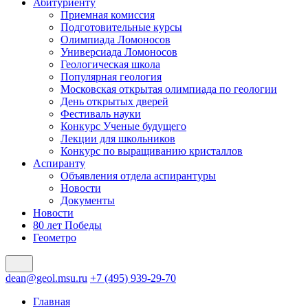
Абитуриенту
Приемная комиссия
Подготовительные курсы
Олимпиада Ломоносов
Универсиада Ломоносов
Геологическая школа
Популярная геология
Московская открытая олимпиада по геологии
День открытых дверей
Фестиваль науки
Конкурс Ученые будущего
Лекции для школьников
Конкурс по выращиванию кристаллов
Аспиранту
Объявления отдела аспирантуры
Новости
Документы
Новости
80 лет Победы
Геометро
dean@geol.msu.ru
+7 (495) 939-29-70
Главная