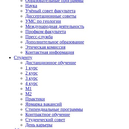
Образовательные программы
Наука
Учёный совет факультета
Диссертационные советы
УМС по геологии
Международная деятельность
Профком факультета
Пресс-служба
Дополнительное образование
Этическая комиссия
Контактная информация
Студенту
Дистанционное обучение
1 курс
2 курс
3 курс
4 курс
М1
М2
Практики
Ярмарка вакансий
Стипендиальные программы
Контрактное обучение
Студенческий совет
День карьеры