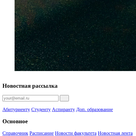
Новостная рассылка
Абитуриенту
Студенту
Аспиранту
Доп. образование
Основное
Справочник
Расписание
Новости факультета
Новостная лента