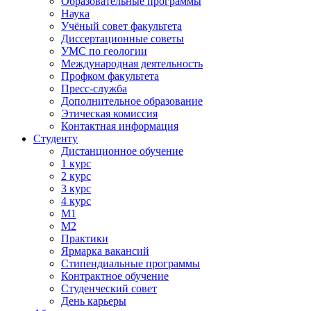
Образовательные программы
Наука
Учёный совет факультета
Диссертационные советы
УМС по геологии
Международная деятельность
Профком факультета
Пресс-служба
Дополнительное образование
Этическая комиссия
Контактная информация
Студенту
Дистанционное обучение
1 курс
2 курс
3 курс
4 курс
М1
М2
Практики
Ярмарка вакансий
Стипендиальные программы
Контрактное обучение
Студенческий совет
День карьеры