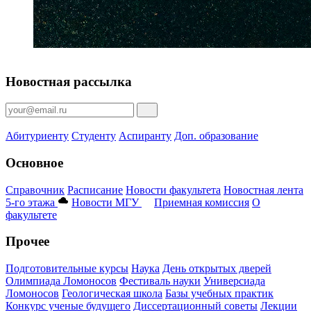
Новостная рассылка
Абитуриенту
Студенту
Аспиранту
Доп. образование
Основное
Справочник
Расписание
Новости факультета
Новостная лента
5-го этажа
Новости МГУ
Приемная комиссия
О
факультете
Прочее
Подготовительные курсы
Наука
День открытых дверей
Олимпиада Ломоносов
Фестиваль науки
Универсиада
Ломоносов
Геологическая школа
Базы учебных практик
Конкурс ученые будущего
Диссертационный советы
Лекции