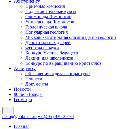
Абитуриенту
Приемная комиссия
Подготовительные курсы
Олимпиада Ломоносов
Универсиада Ломоносов
Геологическая школа
Популярная геология
Московская открытая олимпиада по геологии
День открытых дверей
Фестиваль науки
Конкурс Ученые будущего
Лекции для школьников
Конкурс по выращиванию кристаллов
Аспиранту
Объявления отдела аспирантуры
Новости
Документы
Новости
80 лет Победы
Геометро
dean@geol.msu.ru
+7 (495) 939-29-70
Главная