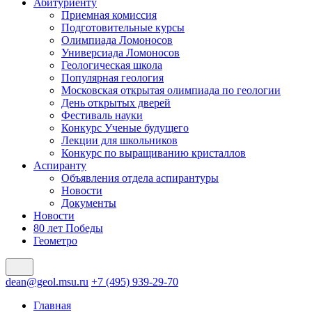
Абитуриенту
Приемная комиссия
Подготовительные курсы
Олимпиада Ломоносов
Универсиада Ломоносов
Геологическая школа
Популярная геология
Московская открытая олимпиада по геологии
День открытых дверей
Фестиваль науки
Конкурс Ученые будущего
Лекции для школьников
Конкурс по выращиванию кристаллов
Аспиранту
Объявления отдела аспирантуры
Новости
Документы
Новости
80 лет Победы
Геометро
dean@geol.msu.ru
+7 (495) 939-29-70
Главная