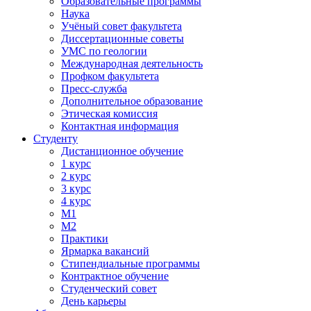
Образовательные программы
Наука
Учёный совет факультета
Диссертационные советы
УМС по геологии
Международная деятельность
Профком факультета
Пресс-служба
Дополнительное образование
Этическая комиссия
Контактная информация
Студенту
Дистанционное обучение
1 курс
2 курс
3 курс
4 курс
М1
М2
Практики
Ярмарка вакансий
Стипендиальные программы
Контрактное обучение
Студенческий совет
День карьеры