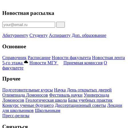
Новостная рассылка
Абитуриенту
Студенту
Аспиранту
Доп. образование
Основное
Справочник
Расписание
Новости факультета
Новостная лента
5-го этажа
Новости МГУ
Приемная комиссия
О
факультете
Прочее
Подготовительные курсы
Наука
День открытых дверей
Олимпиада Ломоносов
Фестиваль науки
Универсиада
Ломоносов
Геологическая школа
Базы учебных практик
Конкурс ученые будущего
Диссертационный советы
Лекции
для школьников
Школьникам
Пресс-релизы
Связаться