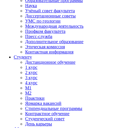
Образовательные программы
Наука
Учёный совет факультета
Диссертационные советы
УМС по геологии
Международная деятельность
Профком факультета
Пресс-служба
Дополнительное образование
Этическая комиссия
Контактная информация
Студенту
Дистанционное обучение
1 курс
2 курс
3 курс
4 курс
М1
М2
Практики
Ярмарка вакансий
Стипендиальные программы
Контрактное обучение
Студенческий совет
День карьеры