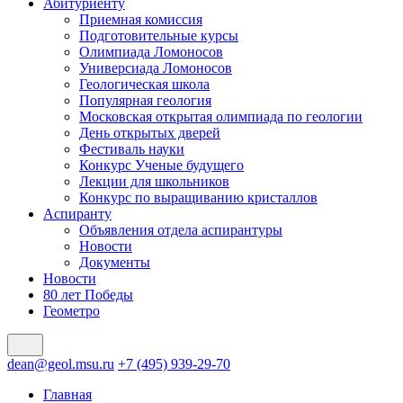
Абитуриенту
Приемная комиссия
Подготовительные курсы
Олимпиада Ломоносов
Универсиада Ломоносов
Геологическая школа
Популярная геология
Московская открытая олимпиада по геологии
День открытых дверей
Фестиваль науки
Конкурс Ученые будущего
Лекции для школьников
Конкурс по выращиванию кристаллов
Аспиранту
Объявления отдела аспирантуры
Новости
Документы
Новости
80 лет Победы
Геометро
dean@geol.msu.ru
+7 (495) 939-29-70
Главная