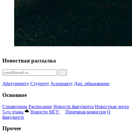
Новостная рассылка
Абитуриенту
Студенту
Аспиранту
Доп. образование
Основное
Справочник
Расписание
Новости факультета
Новостная лента
5-го этажа
Новости МГУ
Приемная комиссия
О
факультете
Прочее