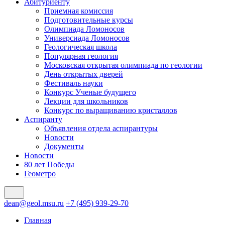
Абитуриенту
Приемная комиссия
Подготовительные курсы
Олимпиада Ломоносов
Универсиада Ломоносов
Геологическая школа
Популярная геология
Московская открытая олимпиада по геологии
День открытых дверей
Фестиваль науки
Конкурс Ученые будущего
Лекции для школьников
Конкурс по выращиванию кристаллов
Аспиранту
Объявления отдела аспирантуры
Новости
Документы
Новости
80 лет Победы
Геометро
dean@geol.msu.ru
+7 (495) 939-29-70
Главная