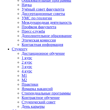
Образовательные программы
Наука
Учёный совет факультета
Диссертационные советы
УМС по геологии
Международная деятельность
Профком факультета
Пресс-служба
Дополнительное образование
Этическая комиссия
Контактная информация
Студенту
Дистанционное обучение
1 курс
2 курс
3 курс
4 курс
М1
М2
Практики
Ярмарка вакансий
Стипендиальные программы
Контрактное обучение
Студенческий совет
День карьеры