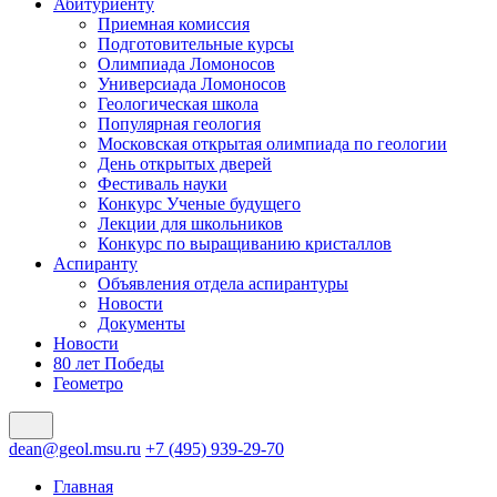
Абитуриенту
Приемная комиссия
Подготовительные курсы
Олимпиада Ломоносов
Универсиада Ломоносов
Геологическая школа
Популярная геология
Московская открытая олимпиада по геологии
День открытых дверей
Фестиваль науки
Конкурс Ученые будущего
Лекции для школьников
Конкурс по выращиванию кристаллов
Аспиранту
Объявления отдела аспирантуры
Новости
Документы
Новости
80 лет Победы
Геометро
dean@geol.msu.ru
+7 (495) 939-29-70
Главная