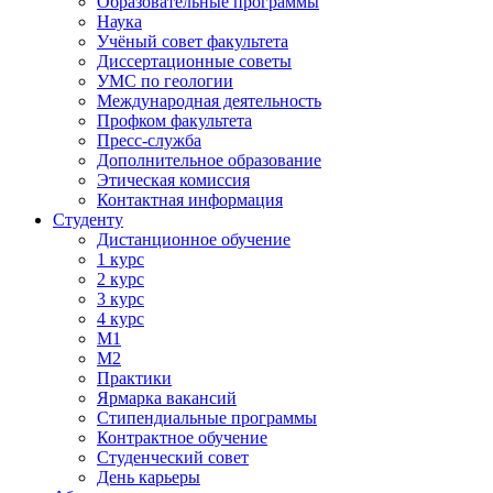
Образовательные программы
Наука
Учёный совет факультета
Диссертационные советы
УМС по геологии
Международная деятельность
Профком факультета
Пресс-служба
Дополнительное образование
Этическая комиссия
Контактная информация
Студенту
Дистанционное обучение
1 курс
2 курс
3 курс
4 курс
М1
М2
Практики
Ярмарка вакансий
Стипендиальные программы
Контрактное обучение
Студенческий совет
День карьеры