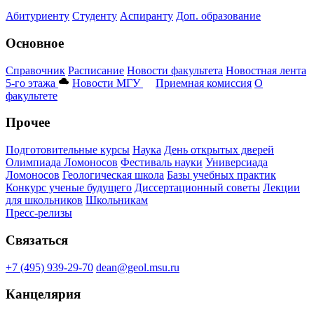
Абитуриенту
Студенту
Аспиранту
Доп. образование
Основное
Справочник
Расписание
Новости факультета
Новостная лента
5-го этажа
Новости МГУ
Приемная комиссия
О
факультете
Прочее
Подготовительные курсы
Наука
День открытых дверей
Олимпиада Ломоносов
Фестиваль науки
Универсиада
Ломоносов
Геологическая школа
Базы учебных практик
Конкурс ученые будущего
Диссертационный советы
Лекции
для школьников
Школьникам
Пресс-релизы
Связаться
+7 (495) 939-29-70
dean@geol.msu.ru
Канцелярия