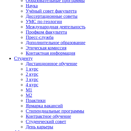
Образовательные программы
Наука
Учёный совет факультета
Диссертационные советы
УМС по геологии
Международная деятельность
Профком факультета
Пресс-служба
Дополнительное образование
Этическая комиссия
Контактная информация
Студенту
Дистанционное обучение
1 курс
2 курс
3 курс
4 курс
М1
М2
Практики
Ярмарка вакансий
Стипендиальные программы
Контрактное обучение
Студенческий совет
День карьеры