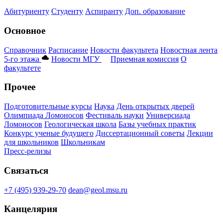
Абитуриенту
Студенту
Аспиранту
Доп. образование
Основное
Справочник
Расписание
Новости факультета
Новостная лента
5-го этажа
Новости МГУ
Приемная комиссия
О
факультете
Прочее
Подготовительные курсы
Наука
День открытых дверей
Олимпиада Ломоносов
Фестиваль науки
Универсиада
Ломоносов
Геологическая школа
Базы учебных практик
Конкурс ученые будущего
Диссертационный советы
Лекции
для школьников
Школьникам
Пресс-релизы
Связаться
+7 (495) 939-29-70
dean@geol.msu.ru
Канцелярия