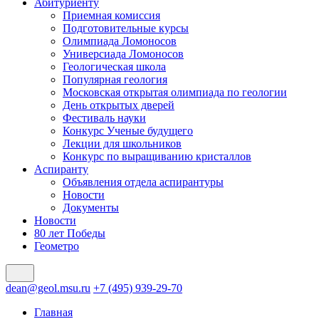
Абитуриенту
Приемная комиссия
Подготовительные курсы
Олимпиада Ломоносов
Универсиада Ломоносов
Геологическая школа
Популярная геология
Московская открытая олимпиада по геологии
День открытых дверей
Фестиваль науки
Конкурс Ученые будущего
Лекции для школьников
Конкурс по выращиванию кристаллов
Аспиранту
Объявления отдела аспирантуры
Новости
Документы
Новости
80 лет Победы
Геометро
dean@geol.msu.ru
+7 (495) 939-29-70
Главная