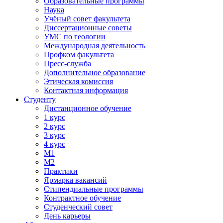
Образовательные программы
Наука
Учёный совет факультета
Диссертационные советы
УМС по геологии
Международная деятельность
Профком факультета
Пресс-служба
Дополнительное образование
Этическая комиссия
Контактная информация
Студенту
Дистанционное обучение
1 курс
2 курс
3 курс
4 курс
М1
М2
Практики
Ярмарка вакансий
Стипендиальные программы
Контрактное обучение
Студенческий совет
День карьеры