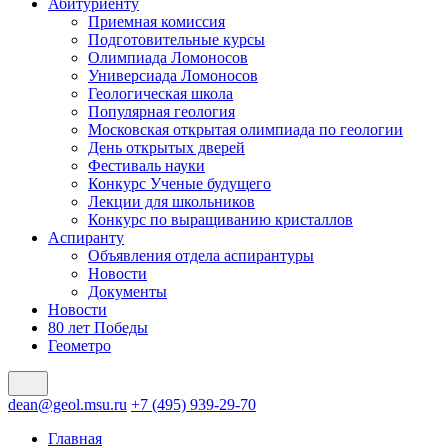
Абитуриенту
Приемная комиссия
Подготовительные курсы
Олимпиада Ломоносов
Универсиада Ломоносов
Геологическая школа
Популярная геология
Московская открытая олимпиада по геологии
День открытых дверей
Фестиваль науки
Конкурс Ученые будущего
Лекции для школьников
Конкурс по выращиванию кристаллов
Аспиранту
Объявления отдела аспирантуры
Новости
Документы
Новости
80 лет Победы
Геометро
dean@geol.msu.ru
+7 (495) 939-29-70
Главная