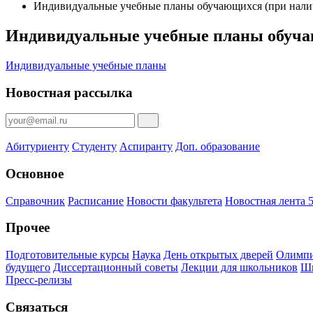
Индивидуальные учебные планы обучающихся (при нали
Индивидуальные учебные планы обуча
Индивидуальные учебные планы
Новостная рассылка
Абитуриенту
Студенту
Аспиранту
Доп. образование
Основное
Справочник
Расписание
Новости факультета
Новостная лента 5
Прочее
Подготовительные курсы
Наука
День открытых дверей
Олимпи
будущего
Диссертационный советы
Лекции для школьников
Шк
Пресс-релизы
Связаться