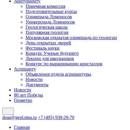
Абитуриенту
Приемная комиссия
Подготовительные курсы
Олимпиада Ломоносов
Универсиада Ломоносов
Геологическая школа
Популярная геология
Московская открытая олимпиада по геологии
День открытых дверей
Фестиваль науки
Конкурс Ученые будущего
Лекции для школьников
Конкурс по выращиванию кристаллов
Аспиранту
Объявления отдела аспирантуры
Новости
Документы
Новости
80 лет Победы
Геометро
dean@geol.msu.ru
+7 (495) 939-29-70
Главная