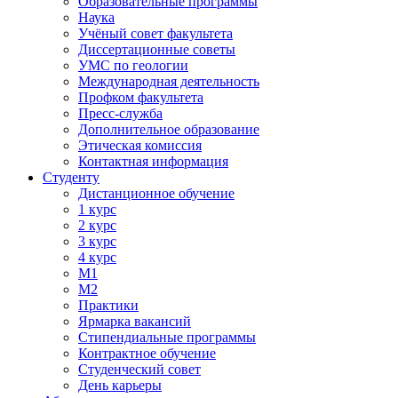
Образовательные программы
Наука
Учёный совет факультета
Диссертационные советы
УМС по геологии
Международная деятельность
Профком факультета
Пресс-служба
Дополнительное образование
Этическая комиссия
Контактная информация
Студенту
Дистанционное обучение
1 курс
2 курс
3 курс
4 курс
М1
М2
Практики
Ярмарка вакансий
Стипендиальные программы
Контрактное обучение
Студенческий совет
День карьеры