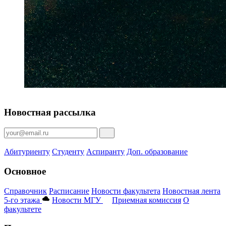
Новостная рассылка
Абитуриенту
Студенту
Аспиранту
Доп. образование
Основное
Справочник
Расписание
Новости факультета
Новостная лента
5-го этажа
Новости МГУ
Приемная комиссия
О
факультете