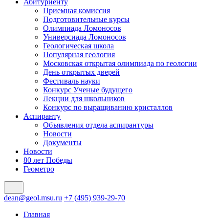
Абитуриенту
Приемная комиссия
Подготовительные курсы
Олимпиада Ломоносов
Универсиада Ломоносов
Геологическая школа
Популярная геология
Московская открытая олимпиада по геологии
День открытых дверей
Фестиваль науки
Конкурс Ученые будущего
Лекции для школьников
Конкурс по выращиванию кристаллов
Аспиранту
Объявления отдела аспирантуры
Новости
Документы
Новости
80 лет Победы
Геометро
dean@geol.msu.ru
+7 (495) 939-29-70
Главная