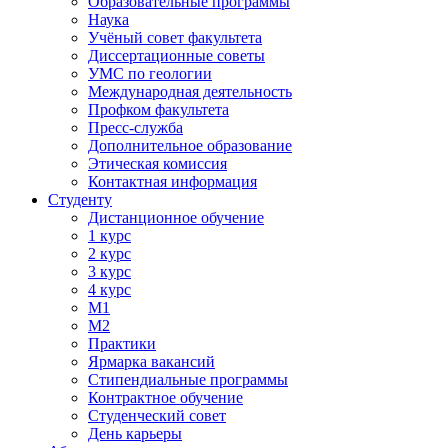
Образовательные программы
Наука
Учёный совет факультета
Диссертационные советы
УМС по геологии
Международная деятельность
Профком факультета
Пресс-служба
Дополнительное образование
Этическая комиссия
Контактная информация
Студенту
Дистанционное обучение
1 курс
2 курс
3 курс
4 курс
М1
М2
Практики
Ярмарка вакансий
Стипендиальные программы
Контрактное обучение
Студенческий совет
День карьеры