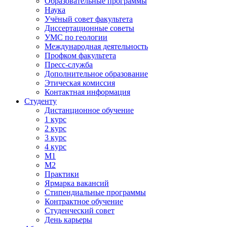
Образовательные программы
Наука
Учёный совет факультета
Диссертационные советы
УМС по геологии
Международная деятельность
Профком факультета
Пресс-служба
Дополнительное образование
Этическая комиссия
Контактная информация
Студенту
Дистанционное обучение
1 курс
2 курс
3 курс
4 курс
М1
М2
Практики
Ярмарка вакансий
Стипендиальные программы
Контрактное обучение
Студенческий совет
День карьеры