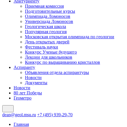
Абитуриенту
Приемная комиссия
Подготовительные курсы
Олимпиада Ломоносов
Универсиада Ломоносов
Геологическая школа
Популярная геология
Московская открытая олимпиада по геологии
День открытых дверей
Фестиваль науки
Конкурс Ученые будущего
Лекции для школьников
Конкурс по выращиванию кристаллов
Аспиранту
Объявления отдела аспирантуры
Новости
Документы
Новости
80 лет Победы
Геометро
dean@geol.msu.ru
+7 (495) 939-29-70
Главная