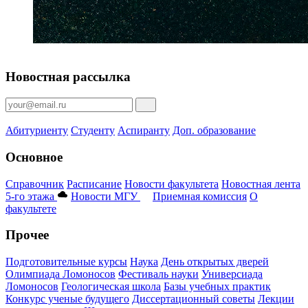
Новостная рассылка
Абитуриенту
Студенту
Аспиранту
Доп. образование
Основное
Справочник
Расписание
Новости факультета
Новостная лента
5-го этажа
Новости МГУ
Приемная комиссия
О
факультете
Прочее
Подготовительные курсы
Наука
День открытых дверей
Олимпиада Ломоносов
Фестиваль науки
Универсиада
Ломоносов
Геологическая школа
Базы учебных практик
Конкурс ученые будущего
Диссертационный советы
Лекции