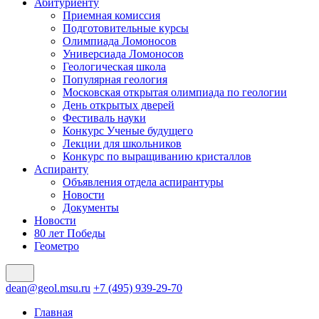
Абитуриенту
Приемная комиссия
Подготовительные курсы
Олимпиада Ломоносов
Универсиада Ломоносов
Геологическая школа
Популярная геология
Московская открытая олимпиада по геологии
День открытых дверей
Фестиваль науки
Конкурс Ученые будущего
Лекции для школьников
Конкурс по выращиванию кристаллов
Аспиранту
Объявления отдела аспирантуры
Новости
Документы
Новости
80 лет Победы
Геометро
dean@geol.msu.ru
+7 (495) 939-29-70
Главная