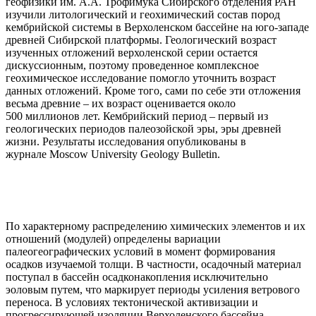
геофизики им. А.А. Трофимука Сибирского отделения РАН
изучили литологический и геохимический состав пород
кембрийской системы в Верхоленском бассейне на юго-западе
древней Сибирской платформы. Геологический возраст
изученных отложений верхоленской серии остается
дискуссионным, поэтому проведенное комплексное
геохимическое исследование помогло уточнить возраст
данных отложений. Кроме того, сами по себе эти отложения
весьма древние – их возраст оценивается около
500 миллионов лет. Кембрийский период – первый из
геологических периодов палеозойской эры, эры древней
жизни. Результаты исследования опубликованы в
журнале Moscow University Geology Bulletin.
По характерному распределению химических элементов и их
отношений (модулей) определены вариации
палеогеографических условий в момент формирования
осадков изучаемой толщи. В частности, осадочный материал
поступал в бассейн осадконакопления исключительно
эоловым путем, что маркирует периоды усиления ветрового
переноса. В условиях тектонической активизации и
прогрессирующей изоляции Верхоленского бассейна,