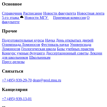
Основное
Справочник
Расписание
Новости факультета
Новостная лента
5-го этажа
Новости МГУ
Приемная комиссия
О
факультете
Прочее
Подготовительные курсы
Наука
День открытых дверей
Олимпиада Ломоносов
Фестиваль науки
Универсиада
Ломоносов
Геологическая школа
Базы учебных практик
Конкурс ученые будущего
Диссертационный советы
Лекции
для школьников
Школьникам
Пресс-релизы
Связаться
+7 (495) 939-29-70
dean@geol.msu.ru
Канцелярия
+7 (495) 939-13-01