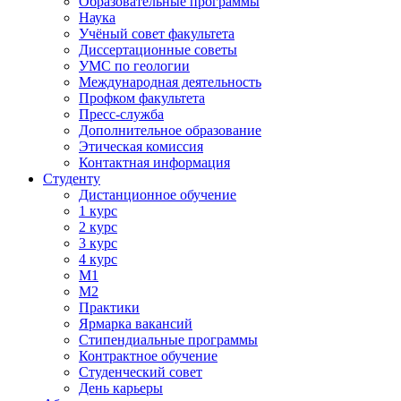
Образовательные программы
Наука
Учёный совет факультета
Диссертационные советы
УМС по геологии
Международная деятельность
Профком факультета
Пресс-служба
Дополнительное образование
Этическая комиссия
Контактная информация
Студенту
Дистанционное обучение
1 курс
2 курс
3 курс
4 курс
М1
М2
Практики
Ярмарка вакансий
Стипендиальные программы
Контрактное обучение
Студенческий совет
День карьеры