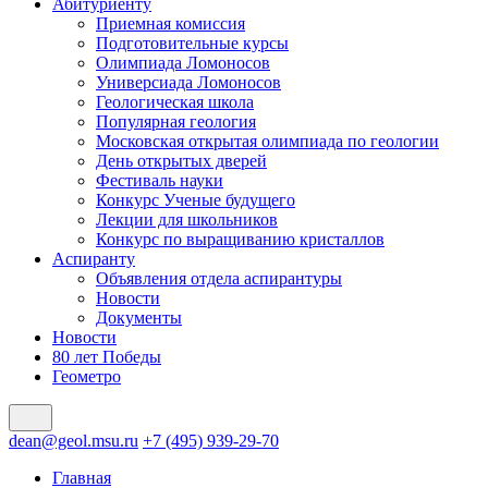
Абитуриенту
Приемная комиссия
Подготовительные курсы
Олимпиада Ломоносов
Универсиада Ломоносов
Геологическая школа
Популярная геология
Московская открытая олимпиада по геологии
День открытых дверей
Фестиваль науки
Конкурс Ученые будущего
Лекции для школьников
Конкурс по выращиванию кристаллов
Аспиранту
Объявления отдела аспирантуры
Новости
Документы
Новости
80 лет Победы
Геометро
dean@geol.msu.ru
+7 (495) 939-29-70
Главная