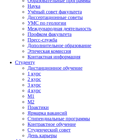
Образовательные программы
Наука
Учёный совет факультета
Диссертационные советы
УМС по геологии
Международная деятельность
Профком факультета
Пресс-служба
Дополнительное образование
Этическая комиссия
Контактная информация
Студенту
Дистанционное обучение
1 курс
2 курс
3 курс
4 курс
М1
М2
Практики
Ярмарка вакансий
Стипендиальные программы
Контрактное обучение
Студенческий совет
День карьеры