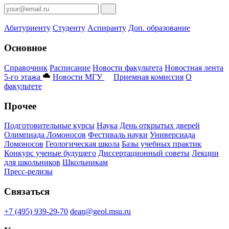
Абитуриенту
Студенту
Аспиранту
Доп. образование
Основное
Справочник
Расписание
Новости факультета
Новостная лента
5-го этажа
Новости МГУ
Приемная комиссия
О
факультете
Прочее
Подготовительные курсы
Наука
День открытых дверей
Олимпиада Ломоносов
Фестиваль науки
Универсиада
Ломоносов
Геологическая школа
Базы учебных практик
Конкурс ученые будущего
Диссертационный советы
Лекции
для школьников
Школьникам
Пресс-релизы
Связаться
+7 (495) 939-29-70
dean@geol.msu.ru