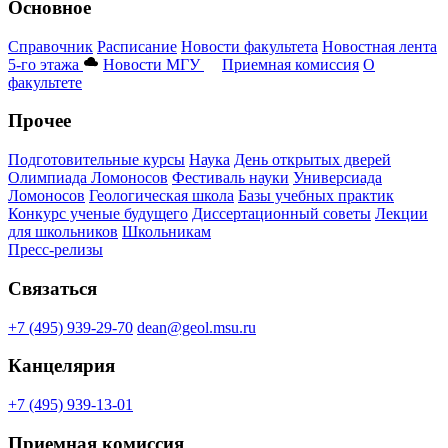
Основное
Справочник
Расписание
Новости факультета
Новостная лента
5-го этажа
Новости МГУ
Приемная комиссия
О
факультете
Прочее
Подготовительные курсы
Наука
День открытых дверей
Олимпиада Ломоносов
Фестиваль науки
Универсиада
Ломоносов
Геологическая школа
Базы учебных практик
Конкурс ученые будущего
Диссертационный советы
Лекции
для школьников
Школьникам
Пресс-релизы
Связаться
+7 (495) 939-29-70
dean@geol.msu.ru
Канцелярия
+7 (495) 939-13-01
Приемная комиссия