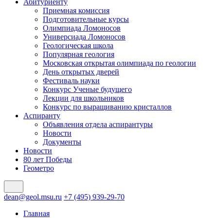
Абитуриенту
Приемная комиссия
Подготовительные курсы
Олимпиада Ломоносов
Универсиада Ломоносов
Геологическая школа
Популярная геология
Московская открытая олимпиада по геологии
День открытых дверей
Фестиваль науки
Конкурс Ученые будущего
Лекции для школьников
Конкурс по выращиванию кристаллов
Аспиранту
Объявления отдела аспирантуры
Новости
Документы
Новости
80 лет Победы
Геометро
dean@geol.msu.ru
+7 (495) 939-29-70
Главная