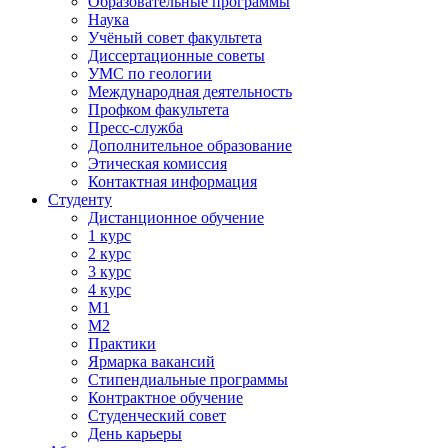
Образовательные программы
Наука
Учёный совет факультета
Диссертационные советы
УМС по геологии
Международная деятельность
Профком факультета
Пресс-служба
Дополнительное образование
Этическая комиссия
Контактная информация
Студенту
Дистанционное обучение
1 курс
2 курс
3 курс
4 курс
М1
М2
Практики
Ярмарка вакансий
Стипендиальные программы
Контрактное обучение
Студенческий совет
День карьеры