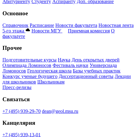
Абитуриенту
Студенту
Аспиранту
Доп. образование
Основное
Справочник
Расписание
Новости факультета
Новостная лента
5-го этажа
Новости МГУ
Приемная комиссия
О
факультете
Прочее
Подготовительные курсы
Наука
День открытых дверей
Олимпиада Ломоносов
Фестиваль науки
Универсиада
Ломоносов
Геологическая школа
Базы учебных практик
Конкурс ученые будущего
Диссертационный советы
Лекции
для школьников
Школьникам
Пресс-релизы
Связаться
+7 (495) 939-29-70
dean@geol.msu.ru
Канцелярия
+7 (495) 939-13-01