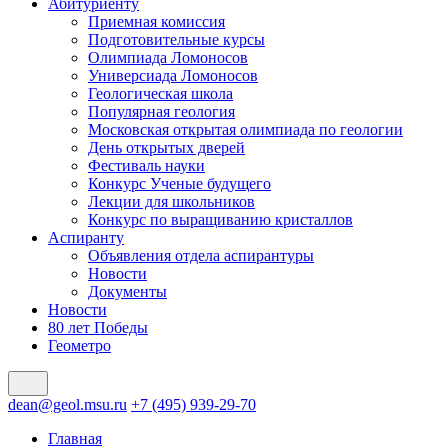
Абитуриенту
Приемная комиссия
Подготовительные курсы
Олимпиада Ломоносов
Универсиада Ломоносов
Геологическая школа
Популярная геология
Московская открытая олимпиада по геологии
День открытых дверей
Фестиваль науки
Конкурс Ученые будущего
Лекции для школьников
Конкурс по выращиванию кристаллов
Аспиранту
Объявления отдела аспирантуры
Новости
Документы
Новости
80 лет Победы
Геометро
dean@geol.msu.ru
+7 (495) 939-29-70
Главная