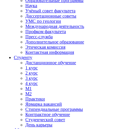
Образовательные программы
Наука
Учёный совет факультета
Диссертационные советы
УМС по геологии
Международная деятельность
Профком факультета
Пресс-служба
Дополнительное образование
Этическая комиссия
Контактная информация
Студенту
Дистанционное обучение
1 курс
2 курс
3 курс
4 курс
М1
М2
Практики
Ярмарка вакансий
Стипендиальные программы
Контрактное обучение
Студенческий совет
День карьеры