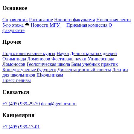
Основное
Справочник
Расписание
Новости факультета
Новостная лента
5-го этажа
Новости МГУ
Приемная комиссия
О
факультете
Прочее
Подготовительные курсы
Наука
День открытых дверей
Олимпиада Ломоносов
Фестиваль науки
Универсиада
Ломоносов
Геологическая школа
Базы учебных практик
Конкурс ученые будущего
Диссертационный советы
Лекции
для школьников
Школьникам
Пресс-релизы
Связаться
+7 (495) 939-29-70
dean@geol.msu.ru
Канцелярия
+7 (495) 939-13-01