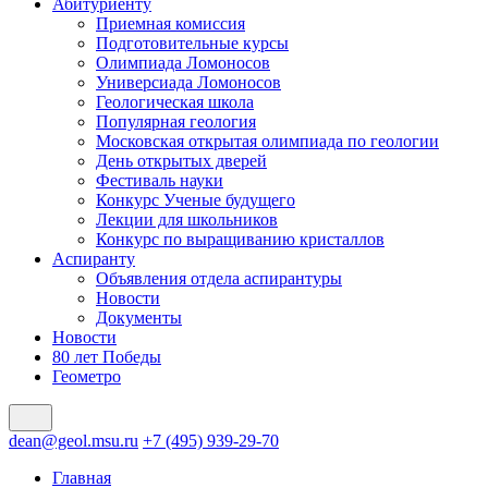
Абитуриенту
Приемная комиссия
Подготовительные курсы
Олимпиада Ломоносов
Универсиада Ломоносов
Геологическая школа
Популярная геология
Московская открытая олимпиада по геологии
День открытых дверей
Фестиваль науки
Конкурс Ученые будущего
Лекции для школьников
Конкурс по выращиванию кристаллов
Аспиранту
Объявления отдела аспирантуры
Новости
Документы
Новости
80 лет Победы
Геометро
dean@geol.msu.ru
+7 (495) 939-29-70
Главная