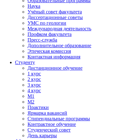
Образовательные программы
Наука
Учёный совет факультета
Диссертационные советы
УМС по геологии
Международная деятельность
Профком факультета
Пресс-служба
Дополнительное образование
Этическая комиссия
Контактная информация
Студенту
Дистанционное обучение
1 курс
2 курс
3 курс
4 курс
М1
М2
Практики
Ярмарка вакансий
Стипендиальные программы
Контрактное обучение
Студенческий совет
День карьеры