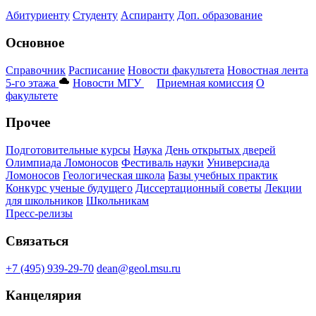
Абитуриенту
Студенту
Аспиранту
Доп. образование
Основное
Справочник
Расписание
Новости факультета
Новостная лента
5-го этажа
Новости МГУ
Приемная комиссия
О
факультете
Прочее
Подготовительные курсы
Наука
День открытых дверей
Олимпиада Ломоносов
Фестиваль науки
Универсиада
Ломоносов
Геологическая школа
Базы учебных практик
Конкурс ученые будущего
Диссертационный советы
Лекции
для школьников
Школьникам
Пресс-релизы
Связаться
+7 (495) 939-29-70
dean@geol.msu.ru
Канцелярия