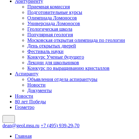
Абитуриенту
Приемная комиссия
Подготовительные курсы
Олимпиада Ломоносов
Универсиада Ломоносов
Геологическая школа
Популярная геология
Московская открытая олимпиада по геологии
День открытых дверей
Фестиваль науки
Конкурс Ученые будущего
Лекции для школьников
Конкурс по выращиванию кристаллов
Аспиранту
Объявления отдела аспирантуры
Новости
Документы
Новости
80 лет Победы
Геометро
dean@geol.msu.ru
+7 (495) 939-29-70
Главная