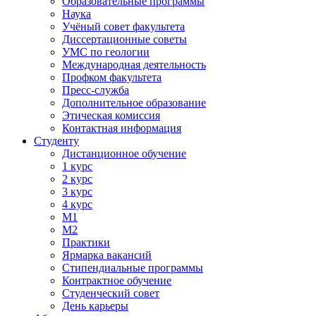
Образовательные программы
Наука
Учёный совет факультета
Диссертационные советы
УМС по геологии
Международная деятельность
Профком факультета
Пресс-служба
Дополнительное образование
Этическая комиссия
Контактная информация
Студенту
Дистанционное обучение
1 курс
2 курс
3 курс
4 курс
М1
М2
Практики
Ярмарка вакансий
Стипендиальные программы
Контрактное обучение
Студенческий совет
День карьеры