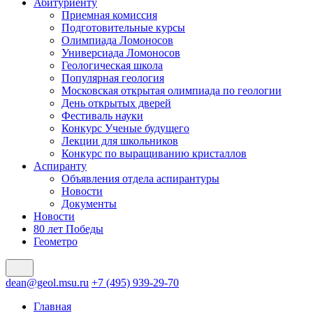
Абитуриенту
Приемная комиссия
Подготовительные курсы
Олимпиада Ломоносов
Универсиада Ломоносов
Геологическая школа
Популярная геология
Московская открытая олимпиада по геологии
День открытых дверей
Фестиваль науки
Конкурс Ученые будущего
Лекции для школьников
Конкурс по выращиванию кристаллов
Аспиранту
Объявления отдела аспирантуры
Новости
Документы
Новости
80 лет Победы
Геометро
dean@geol.msu.ru
+7 (495) 939-29-70
Главная