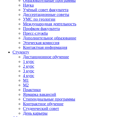
Образовательные программы
Наука
Учёный совет факультета
Диссертационные советы
УМС по геологии
Международная деятельность
Профком факультета
Пресс-служба
Дополнительное образование
Этическая комиссия
Контактная информация
Студенту
Дистанционное обучение
1 курс
2 курс
3 курс
4 курс
М1
М2
Практики
Ярмарка вакансий
Стипендиальные программы
Контрактное обучение
Студенческий совет
День карьеры