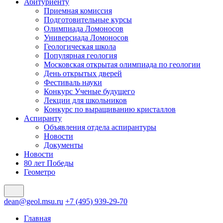
Абитуриенту
Приемная комиссия
Подготовительные курсы
Олимпиада Ломоносов
Универсиада Ломоносов
Геологическая школа
Популярная геология
Московская открытая олимпиада по геологии
День открытых дверей
Фестиваль науки
Конкурс Ученые будущего
Лекции для школьников
Конкурс по выращиванию кристаллов
Аспиранту
Объявления отдела аспирантуры
Новости
Документы
Новости
80 лет Победы
Геометро
dean@geol.msu.ru
+7 (495) 939-29-70
Главная