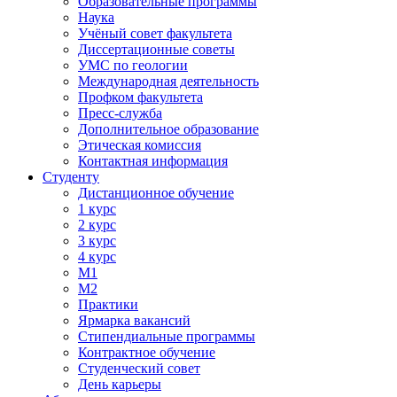
Образовательные программы
Наука
Учёный совет факультета
Диссертационные советы
УМС по геологии
Международная деятельность
Профком факультета
Пресс-служба
Дополнительное образование
Этическая комиссия
Контактная информация
Студенту
Дистанционное обучение
1 курс
2 курс
3 курс
4 курс
М1
М2
Практики
Ярмарка вакансий
Стипендиальные программы
Контрактное обучение
Студенческий совет
День карьеры