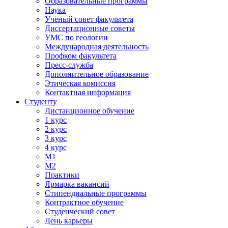
Образовательные программы
Наука
Учёный совет факультета
Диссертационные советы
УМС по геологии
Международная деятельность
Профком факультета
Пресс-служба
Дополнительное образование
Этическая комиссия
Контактная информация
Студенту
Дистанционное обучение
1 курс
2 курс
3 курс
4 курс
М1
М2
Практики
Ярмарка вакансий
Стипендиальные программы
Контрактное обучение
Студенческий совет
День карьеры