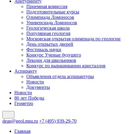
Абитуриенту
Приемная комиссия
Подготовительные курсы
Олимпиада Ломоносов
Универсиада Ломоносов
Геологическая школа
Популярная геология
Московская открытая олимпиада по геологии
День открытых дверей
Фестиваль науки
Конкурс Ученые будущего
Лекции для школьников
Конкурс по выращиванию кристаллов
Аспиранту
Объявления отдела аспирантуры
Новости
Документы
Новости
80 лет Победы
Геометро
dean@geol.msu.ru
+7 (495) 939-29-70
Главная