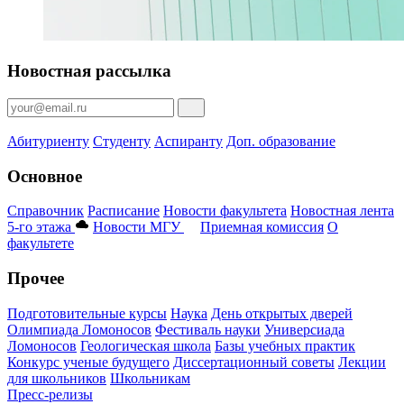
Новостная рассылка
Абитуриенту
Студенту
Аспиранту
Доп. образование
Основное
Справочник
Расписание
Новости факультета
Новостная лента
5-го этажа
Новости МГУ
Приемная комиссия
О
факультете
Прочее
Подготовительные курсы
Наука
День открытых дверей
Олимпиада Ломоносов
Фестиваль науки
Универсиада
Ломоносов
Геологическая школа
Базы учебных практик
Конкурс ученые будущего
Диссертационный советы
Лекции
для школьников
Школьникам
Пресс-релизы