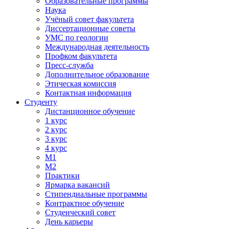
Образовательные программы
Наука
Учёный совет факультета
Диссертационные советы
УМС по геологии
Международная деятельность
Профком факультета
Пресс-служба
Дополнительное образование
Этическая комиссия
Контактная информация
Студенту
Дистанционное обучение
1 курс
2 курс
3 курс
4 курс
М1
М2
Практики
Ярмарка вакансий
Стипендиальные программы
Контрактное обучение
Студенческий совет
День карьеры