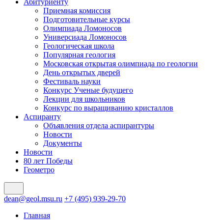
Абитуриенту
Приемная комиссия
Подготовительные курсы
Олимпиада Ломоносов
Универсиада Ломоносов
Геологическая школа
Популярная геология
Московская открытая олимпиада по геологии
День открытых дверей
Фестиваль науки
Конкурс Ученые будущего
Лекции для школьников
Конкурс по выращиванию кристаллов
Аспиранту
Объявления отдела аспирантуры
Новости
Документы
Новости
80 лет Победы
Геометро
dean@geol.msu.ru
+7 (495) 939-29-70
Главная