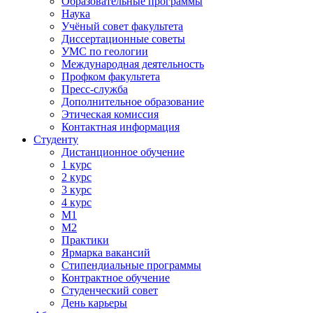
Образовательные программы
Наука
Учёный совет факультета
Диссертационные советы
УМС по геологии
Международная деятельность
Профком факультета
Пресс-служба
Дополнительное образование
Этическая комиссия
Контактная информация
Студенту
Дистанционное обучение
1 курс
2 курс
3 курс
4 курс
М1
М2
Практики
Ярмарка вакансий
Стипендиальные программы
Контрактное обучение
Студенческий совет
День карьеры