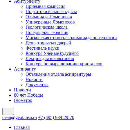
Абитуриенту
Приемная комиссия
Подготовительные курсы
Олимпиада Ломоносов
Универсиада Ломоносов
Геологическая школа
Популярная геология
Московская открытая олимпиада по геологии
День открытых дверей
Фестиваль науки
Конкурс Ученые будущего
Лекции для школьников
Конкурс по выращиванию кристаллов
Аспиранту
Объявления отдела аспирантуры
Новости
Документы
Новости
80 лет Победы
Геометро
dean@geol.msu.ru
+7 (495) 939-29-70
Главная