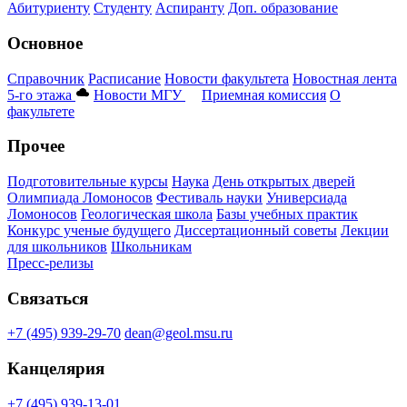
Абитуриенту
Студенту
Аспиранту
Доп. образование
Основное
Справочник
Расписание
Новости факультета
Новостная лента
5-го этажа
Новости МГУ
Приемная комиссия
О
факультете
Прочее
Подготовительные курсы
Наука
День открытых дверей
Олимпиада Ломоносов
Фестиваль науки
Универсиада
Ломоносов
Геологическая школа
Базы учебных практик
Конкурс ученые будущего
Диссертационный советы
Лекции
для школьников
Школьникам
Пресс-релизы
Связаться
+7 (495) 939-29-70
dean@geol.msu.ru
Канцелярия
+7 (495) 939-13-01