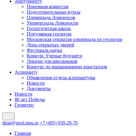
Абитуриенту
Приемная комиссия
Подготовительные курсы
Олимпиада Ломоносов
Универсиада Ломоносов
Геологическая школа
Популярная геология
Московская открытая олимпиада по геологии
День открытых дверей
Фестиваль науки
Конкурс Ученые будущего
Лекции для школьников
Конкурс по выращиванию кристаллов
Аспиранту
Объявления отдела аспирантуры
Новости
Документы
Новости
80 лет Победы
Геометро
dean@geol.msu.ru
+7 (495) 939-29-70
Главная