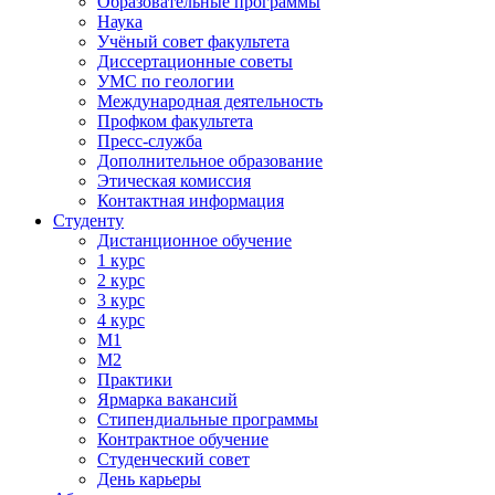
Образовательные программы
Наука
Учёный совет факультета
Диссертационные советы
УМС по геологии
Международная деятельность
Профком факультета
Пресс-служба
Дополнительное образование
Этическая комиссия
Контактная информация
Студенту
Дистанционное обучение
1 курс
2 курс
3 курс
4 курс
М1
М2
Практики
Ярмарка вакансий
Стипендиальные программы
Контрактное обучение
Студенческий совет
День карьеры