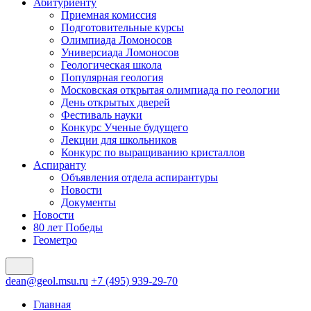
Абитуриенту
Приемная комиссия
Подготовительные курсы
Олимпиада Ломоносов
Универсиада Ломоносов
Геологическая школа
Популярная геология
Московская открытая олимпиада по геологии
День открытых дверей
Фестиваль науки
Конкурс Ученые будущего
Лекции для школьников
Конкурс по выращиванию кристаллов
Аспиранту
Объявления отдела аспирантуры
Новости
Документы
Новости
80 лет Победы
Геометро
dean@geol.msu.ru
+7 (495) 939-29-70
Главная