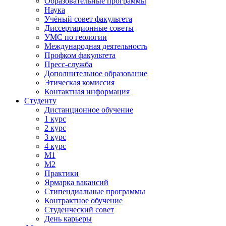
Образовательные программы
Наука
Учёный совет факультета
Диссертационные советы
УМС по геологии
Международная деятельность
Профком факультета
Пресс-служба
Дополнительное образование
Этическая комиссия
Контактная информация
Студенту
Дистанционное обучение
1 курс
2 курс
3 курс
4 курс
М1
М2
Практики
Ярмарка вакансий
Стипендиальные программы
Контрактное обучение
Студенческий совет
День карьеры