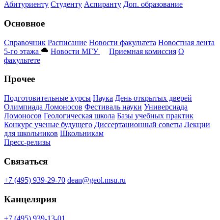
Абитуриенту
Студенту
Аспиранту
Доп. образование
Основное
Справочник
Расписание
Новости факультета
Новостная лента
5-го этажа
Новости МГУ
Приемная комиссия
О
факультете
Прочее
Подготовительные курсы
Наука
День открытых дверей
Олимпиада Ломоносов
Фестиваль науки
Универсиада
Ломоносов
Геологическая школа
Базы учебных практик
Конкурс ученые будущего
Диссертационный советы
Лекции
для школьников
Школьникам
Пресс-релизы
Связаться
+7 (495) 939-29-70
dean@geol.msu.ru
Канцелярия
+7 (495) 939-13-01