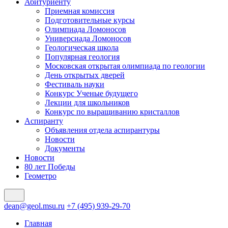
Абитуриенту
Приемная комиссия
Подготовительные курсы
Олимпиада Ломоносов
Универсиада Ломоносов
Геологическая школа
Популярная геология
Московская открытая олимпиада по геологии
День открытых дверей
Фестиваль науки
Конкурс Ученые будущего
Лекции для школьников
Конкурс по выращиванию кристаллов
Аспиранту
Объявления отдела аспирантуры
Новости
Документы
Новости
80 лет Победы
Геометро
dean@geol.msu.ru
+7 (495) 939-29-70
Главная