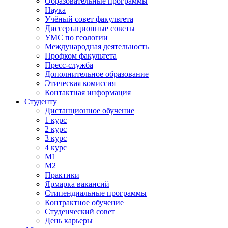
Образовательные программы
Наука
Учёный совет факультета
Диссертационные советы
УМС по геологии
Международная деятельность
Профком факультета
Пресс-служба
Дополнительное образование
Этическая комиссия
Контактная информация
Студенту
Дистанционное обучение
1 курс
2 курс
3 курс
4 курс
М1
М2
Практики
Ярмарка вакансий
Стипендиальные программы
Контрактное обучение
Студенческий совет
День карьеры