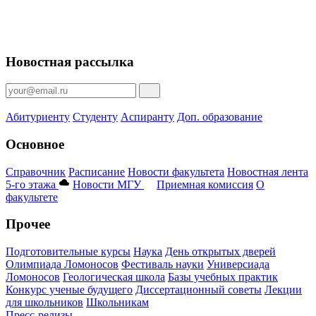
Новостная рассылка
Абитуриенту
Студенту
Аспиранту
Доп. образование
Основное
Справочник
Расписание
Новости факультета
Новостная лента
5-го этажа
Новости МГУ
Приемная комиссия
О
факультете
Прочее
Подготовительные курсы
Наука
День открытых дверей
Олимпиада Ломоносов
Фестиваль науки
Универсиада
Ломоносов
Геологическая школа
Базы учебных практик
Конкурс ученые будущего
Диссертационный советы
Лекции
для школьников
Школьникам
Пресс-релизы