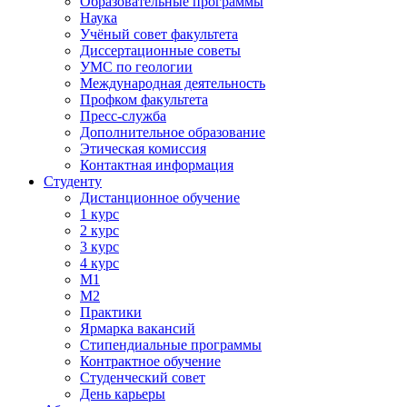
Образовательные программы
Наука
Учёный совет факультета
Диссертационные советы
УМС по геологии
Международная деятельность
Профком факультета
Пресс-служба
Дополнительное образование
Этическая комиссия
Контактная информация
Студенту
Дистанционное обучение
1 курс
2 курс
3 курс
4 курс
М1
М2
Практики
Ярмарка вакансий
Стипендиальные программы
Контрактное обучение
Студенческий совет
День карьеры