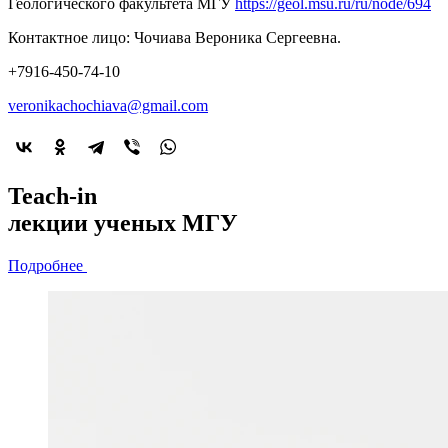
Геологического факультета МГУ
https://geol.msu.ru/ru/node/694
Контактное лицо: Чочиава Вероника Сергеевна.
+7916-450-74-10
veronikachochiava@gmail.com
2022-й год
Teach-in
объявлен
лекции
ученых МГУ
годом минералогии
Подробнее
Подробнее