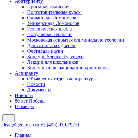
Абитуриенту
Приемная комиссия
Подготовительные курсы
Олимпиада Ломоносов
Универсиада Ломоносов
Геологическая школа
Популярная геология
Московская открытая олимпиада по геологии
День открытых дверей
Фестиваль науки
Конкурс Ученые будущего
Лекции для школьников
Конкурс по выращиванию кристаллов
Аспиранту
Объявления отдела аспирантуры
Новости
Документы
Новости
80 лет Победы
Геометро
dean@geol.msu.ru
+7 (495) 939-29-70
Главная