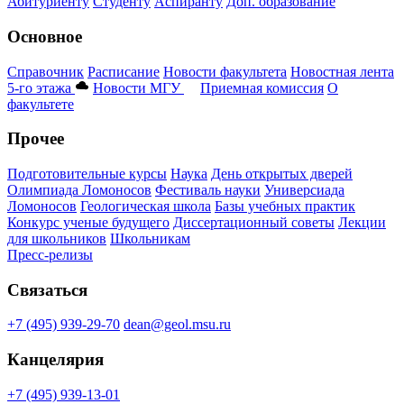
Абитуриенту
Студенту
Аспиранту
Доп. образование
Основное
Справочник
Расписание
Новости факультета
Новостная лента
5-го этажа
Новости МГУ
Приемная комиссия
О
факультете
Прочее
Подготовительные курсы
Наука
День открытых дверей
Олимпиада Ломоносов
Фестиваль науки
Универсиада
Ломоносов
Геологическая школа
Базы учебных практик
Конкурс ученые будущего
Диссертационный советы
Лекции
для школьников
Школьникам
Пресс-релизы
Связаться
+7 (495) 939-29-70
dean@geol.msu.ru
Канцелярия
+7 (495) 939-13-01