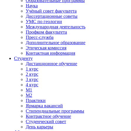
Образовательные программы
Наука
Учёный совет факультета
Диссертационные советы
УМС по геологии
Международная деятельность
Профком факультета
Пресс-служба
Дополнительное образование
Этическая комиссия
Контактная информация
Студенту
Дистанционное обучение
1 курс
2 курс
3 курс
4 курс
М1
М2
Практики
Ярмарка вакансий
Стипендиальные программы
Контрактное обучение
Студенческий совет
День карьеры