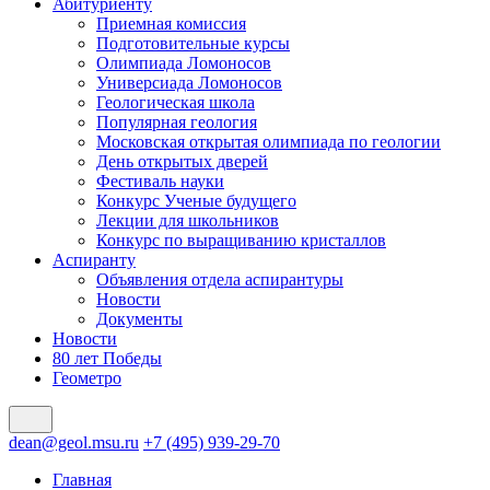
Абитуриенту
Приемная комиссия
Подготовительные курсы
Олимпиада Ломоносов
Универсиада Ломоносов
Геологическая школа
Популярная геология
Московская открытая олимпиада по геологии
День открытых дверей
Фестиваль науки
Конкурс Ученые будущего
Лекции для школьников
Конкурс по выращиванию кристаллов
Аспиранту
Объявления отдела аспирантуры
Новости
Документы
Новости
80 лет Победы
Геометро
dean@geol.msu.ru
+7 (495) 939-29-70
Главная