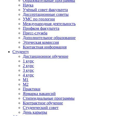
Образовательные программы
Наука
Учёный совет факультета
Диссертационные советы
УМС по геологии
Международная деятельность
Профком факультета
Пресс-служба
Дополнительное образование
Этическая комиссия
Контактная информация
Студенту
Дистанционное обучение
1 курс
2 курс
3 курс
4 курс
М1
М2
Практики
Ярмарка вакансий
Стипендиальные программы
Контрактное обучение
Студенческий совет
День карьеры