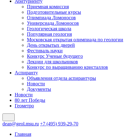
Абитуриенту
Приемная комиссия
Подготовительные курсы
Олимпиада Ломоносов
Универсиада Ломоносов
Геологическая школа
Популярная геология
Московская открытая олимпиада по геологии
День открытых дверей
Фестиваль науки
Конкурс Ученые будущего
Лекции для школьников
Конкурс по выращиванию кристаллов
Аспиранту
Объявления отдела аспирантуры
Новости
Документы
Новости
80 лет Победы
Геометро
dean@geol.msu.ru
+7 (495) 939-29-70
Главная