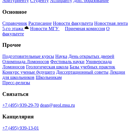
Абитуриенту
Студенту
Аспиранту
Доп. образование
Основное
Справочник
Расписание
Новости факультета
Новостная лента
5-го этажа
Новости МГУ
Приемная комиссия
О
факультете
Прочее
Подготовительные курсы
Наука
День открытых дверей
Олимпиада Ломоносов
Фестиваль науки
Универсиада
Ломоносов
Геологическая школа
Базы учебных практик
Конкурс ученые будущего
Диссертационный советы
Лекции
для школьников
Школьникам
Пресс-релизы
Связаться
+7 (495) 939-29-70
dean@geol.msu.ru
Канцелярия
+7 (495) 939-13-01